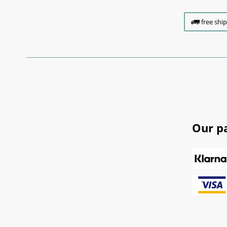
free shi
Our p