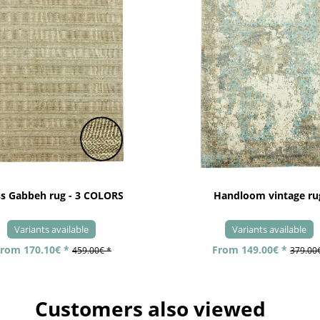
ss Gabbeh rug - 3 COLORS
Handloom vintage ru
Variants available
Variants available
rom 170.10€ *
From 149.00€ *
459.00€ *
379.00
Customers also viewed