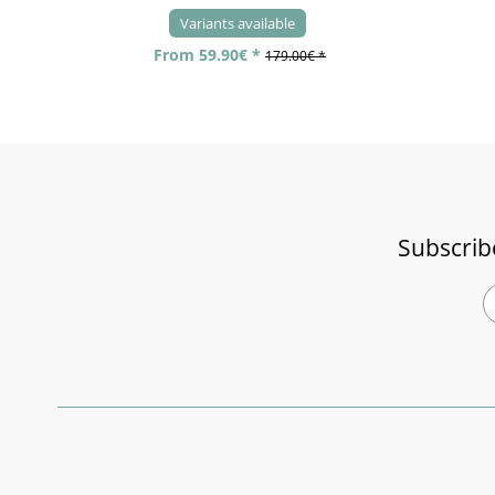
Variants available
From 59.90€ *
179.00€ *
Subscrib