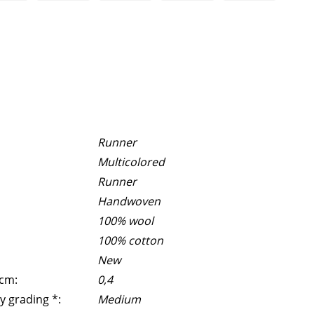
Runner
Multicolored
Runner
Handwoven
100% wool
100% cotton
New
 cm:
0,4
y grading *:
Medium