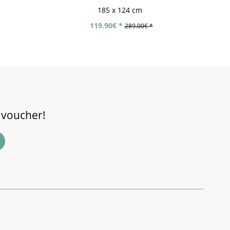
185 x 124 cm
119.90€ *
289.00€ *
 voucher!