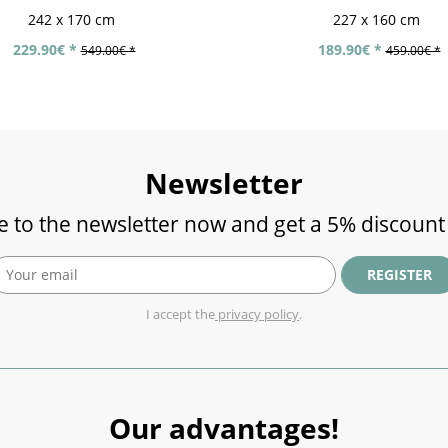
242 x 170 cm
227 x 160 cm
229.90€ *
189.90€ *
549.00€ *
459.00€ *
Newsletter
e to the newsletter now and get a 5% discount
REGISTER
I accept the
privacy policy
.
Our advantages!