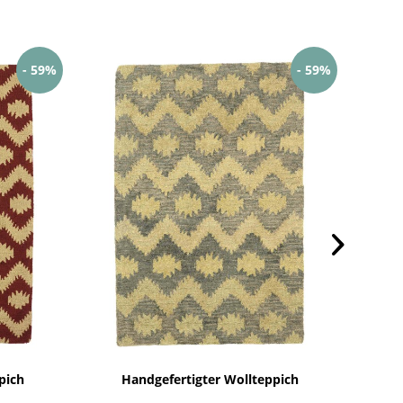
- 59%
- 59%
pich
Handgefertigter Wollteppich
Wollt