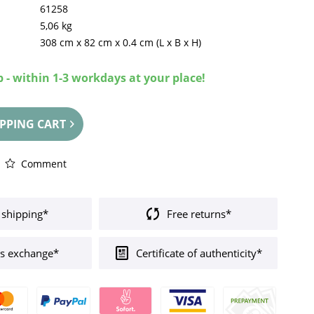
61258
5,06 kg
308 cm
x
82 cm
x
0.4 cm
(L x B x H)
 - within 1-3 workdays at your place!
PPING CART
Comment
 shipping*
Free returns*
s exchange*
Certificate of authenticity*