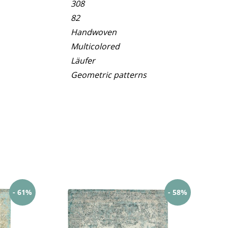
308
82
Handwoven
Multicolored
Läufer
Geometric patterns
- 61%
- 58%