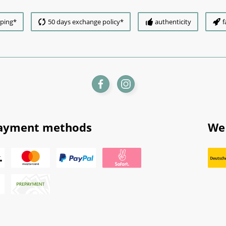
pping*
50 days exchange policy*
authenticity
f
ayment methods
We 