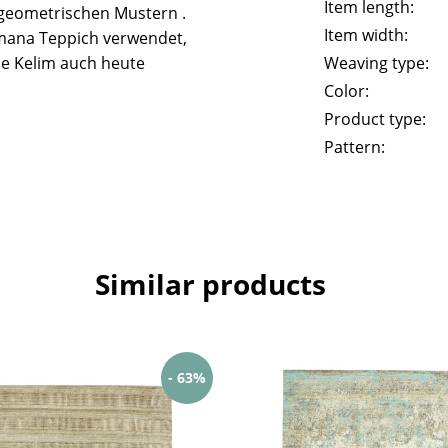
Item length:
geometrischen Mustern .
Item width:
mana Teppich verwendet,
he Kelim auch heute
Weaving type:
Color:
Product type:
Pattern:
Similar products
- 63%