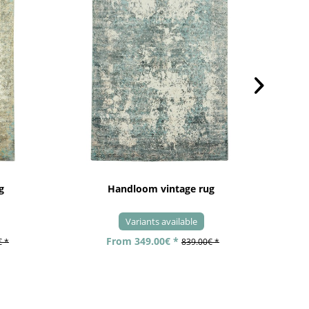
g
Handloom vintage rug
Variants available
From 349.00€ *
€ *
839.00€ *