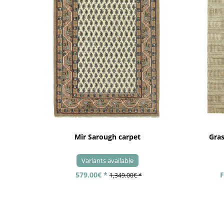
Mir Sarough carpet
Gra
Variants available
579.00€ *
F
1,349.00€ *