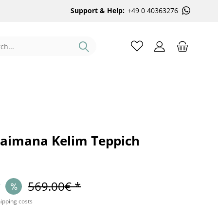
Support & Help:
+49 0 40363276
aimana Kelim Teppich
*
569.00€ *
hipping costs