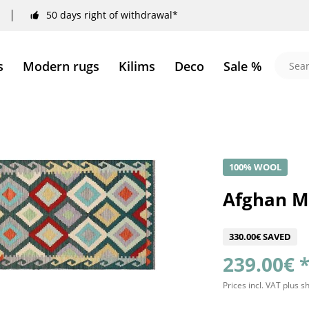
50 days right of withdrawal*
s
Modern rugs
Kilims
Deco
Sale %
100% WOOL
Afghan M
330.00€ SAVED
239.00€ 
Prices incl. VAT
plus s