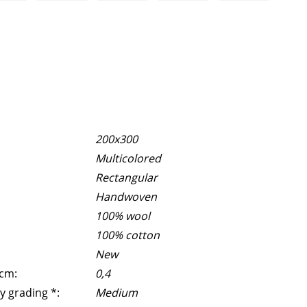
200x300
Multicolored
Rectangular
Handwoven
100% wool
100% cotton
New
 cm:
0,4
y grading *:
Medium