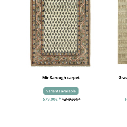
Mir Sarough carpet
Gra
Variants available
579.00€ *
F
1,349.00€ *