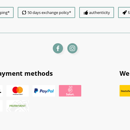
pping*
50 days exchange policy*
authenticity
f
ayment methods
We 