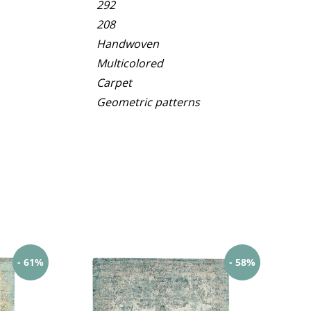
292
208
Handwoven
Multicolored
Carpet
Geometric patterns
- 61%
- 58%