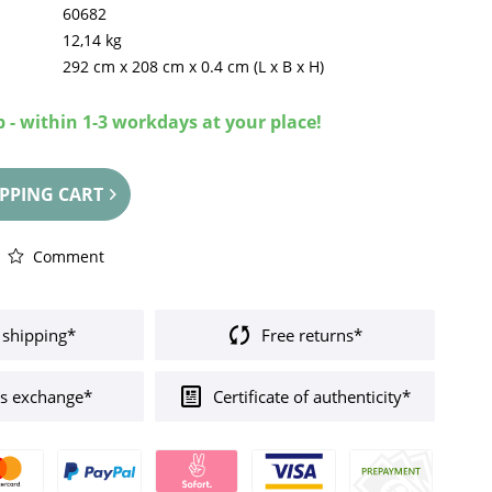
60682
12,14 kg
292 cm
x
208 cm
x
0.4 cm
(L x B x H)
 - within 1-3 workdays at your place!
PPING CART
Comment
 shipping*
Free returns*
s exchange*
Certificate of authenticity*