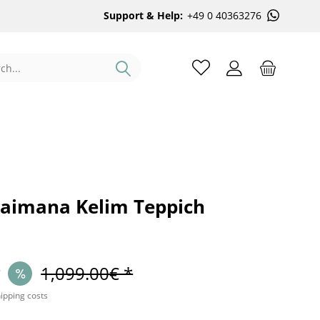
Support & Help:
+49 0 40363276
aimana Kelim Teppich
*
1,099.00€ *
hipping costs