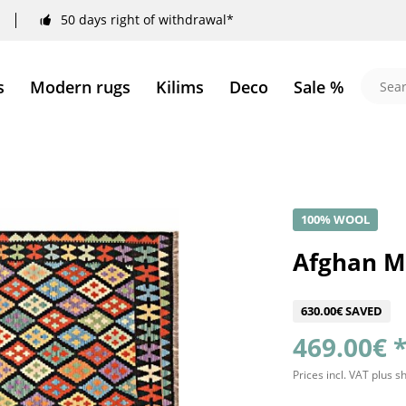
50 days right of withdrawal*
s
Modern rugs
Kilims
Deco
Sale %
100% WOOL
Afghan M
630.00€ SAVED
469.00€ 
Prices incl. VAT
plus s