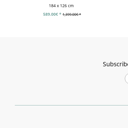
184 x 126 cm
589.00€ *
1,399.00€ *
Subscrib