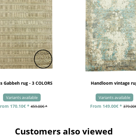
ss Gabbeh rug - 3 COLORS
Handloom vintage ru
Variants available
Variants available
rom 170.10€ *
From 149.00€ *
459.00€ *
379.00
Customers also viewed