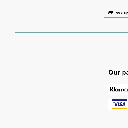
free shi
Our p