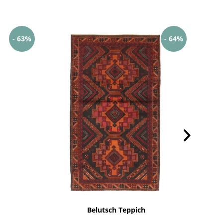
- 63%
- 64%
Belutsch Teppich
Af