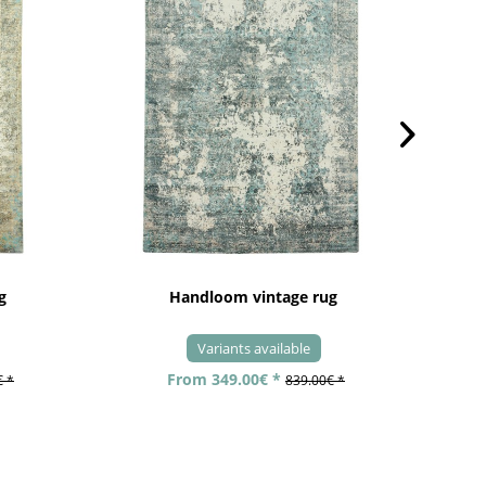
g
Handloom vintage rug
Variants available
From 349.00€ *
€ *
839.00€ *