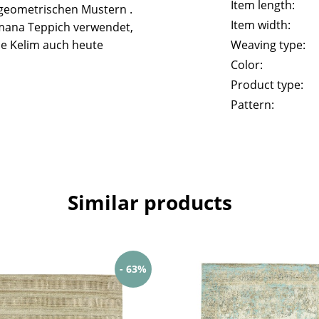
Item length:
geometrischen Mustern .
Item width:
mana Teppich verwendet,
he Kelim auch heute
Weaving type:
Color:
Product type:
Pattern:
Similar products
- 63%