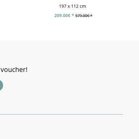
197 x 112 cm
209.00€ *
579.00€ *
 voucher!