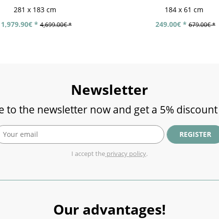
281 x 183 cm
184 x 61 cm
1,979.90€ *
249.00€ *
4,699.00€ *
679.00€ *
Newsletter
e to the newsletter now and get a 5% discount
REGISTER
I accept the
privacy policy
.
Our advantages!