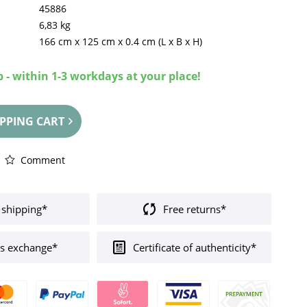
45886
6,83 kg
166 cm
x
125 cm
x
0.4 cm
(L x B x H)
 - within 1-3 workdays at your place!
PPING CART
Comment
 shipping*
Free returns*
s exchange*
Certificate of authenticity*