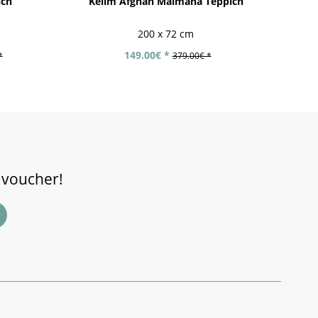
ich
Kelim Afghan Maimana Teppich
Af
200 x 72 cm
149.00€ *
*
379.00€ *
 voucher!