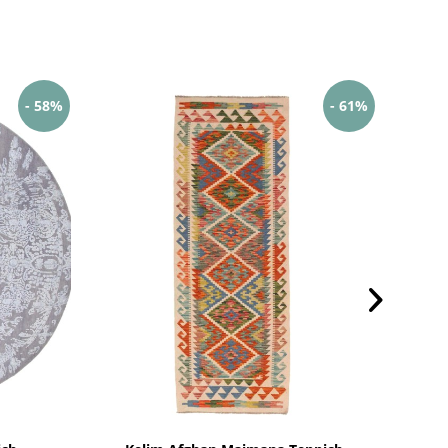
- 58%
- 61%