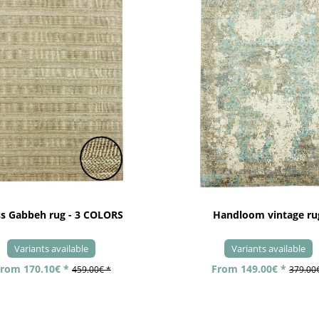
ss Gabbeh rug - 3 COLORS
Handloom vintage ru
Variants available
Variants available
rom 170.10€ *
From 149.00€ *
459.00€ *
379.00