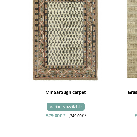
Mir Sarough carpet
Gra
Variants available
579.00€ *
F
1,349.00€ *