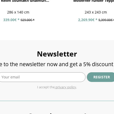
 Kelim Soumakh Ghalmuri...
Moderner runder Tepp
286 x 140 cm
243 x 243 cm
339.00€ *
2,269.90€ *
929.00€ *
5,399.00€ 
Newsletter
e to the newsletter now and get a 5% discount
REGISTER
I accept the
privacy policy
.