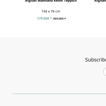
Afghan Maimana Kelim Teppich
Afghan
194 x 78 cm
179.00€ *
369.00€ *
Subscrib