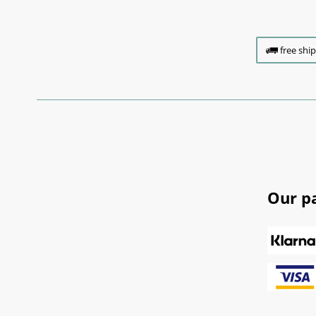
free shi
Our p