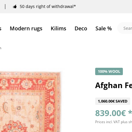
50 days right of withdrawal*
s
Modern rugs
Kilims
Deco
Sale %
n
100% WOOL
Afghan Fe
1,060.00€ SAVED
839.00€ 
Prices incl. VAT
plus s