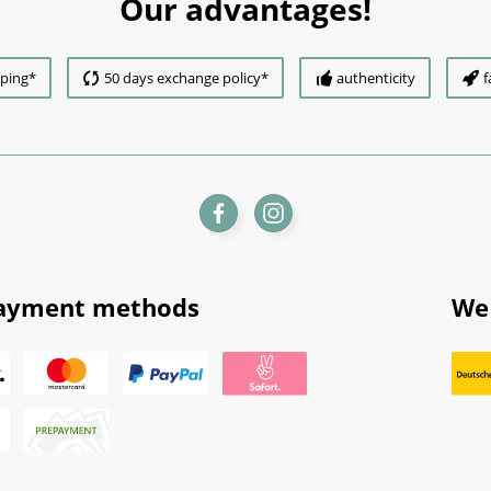
Our advantages!
pping*
50 days exchange policy*
authenticity
f
ayment methods
We 