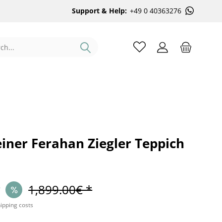
Support & Help:
+49 0 40363276
iner Ferahan Ziegler Teppich
*
1,899.00€ *
hipping costs