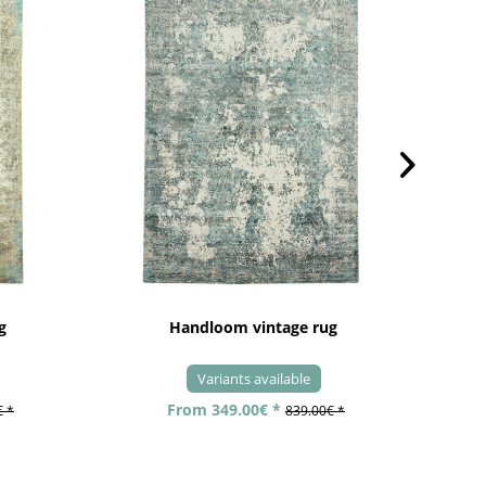
g
Handloom vintage rug
Variants available
From 349.00€ *
€ *
839.00€ *