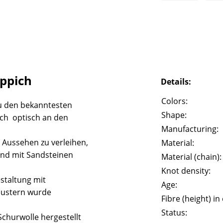
eppich
Details:
Colors:
u den bekanntesten
Shape:
ich optisch an den
Manufacturing:
 Aussehen zu verleihen,
Material:
und mit Sandsteinen
Material (chain):
Knot density:
staltung mit
Age:
Mustern wurde
Fibre (height) in
Status:
churwolle hergestellt