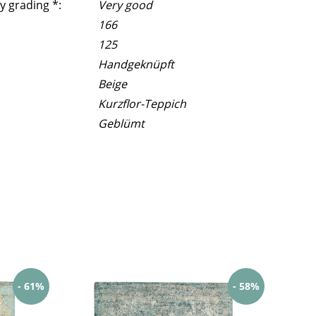
y grading *:
Very good
166
125
Handgeknüpft
Beige
Kurzflor-Teppich
Geblümt
- 61%
- 58%