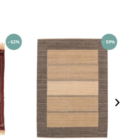
- 62%
- 59%