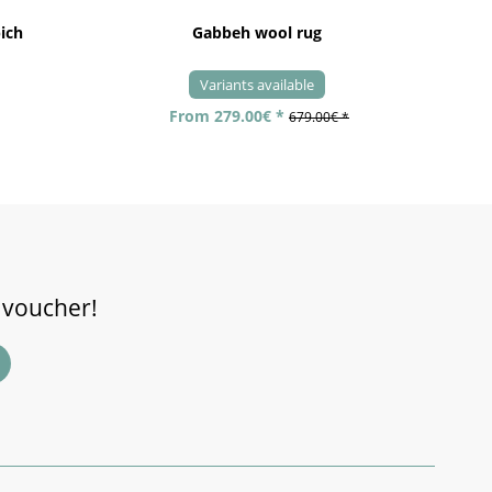
ich
Gabbeh wool rug
Pa
Variants available
From 279.00€ *
679.00€ *
 voucher!