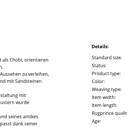
Details:
Standard size:
 als Chobi, orientieren
Status:
n.
Product type:
 Aussehen zu verleihen,
und mit Sandsteinen
Color:
Weaving type:
staltung mit
Item width:
Mustern wurde
Item length:
Rugprince qualit
und seines antikes
Age:
passt dank seiner