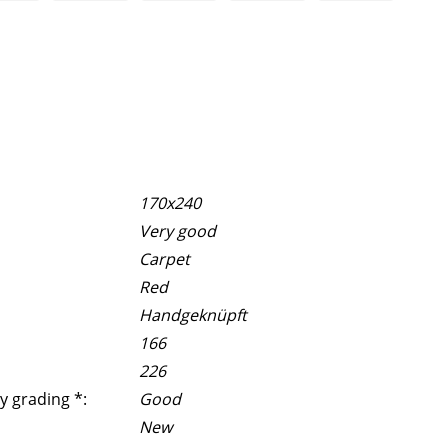
170x240
Very good
Carpet
Red
Handgeknüpft
166
226
y grading *:
Good
New