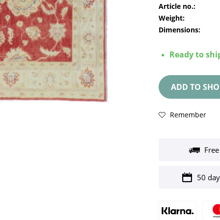
Article no.:
Weight:
Dimensions:
Ready to ship
ADD TO
SHO
Remember
Free
50 day