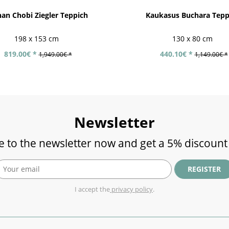
an Chobi Ziegler Teppich
Kaukasus Buchara Tepp
198 x 153 cm
130 x 80 cm
819.00€ *
440.10€ *
1,949.00€ *
1,149.00€ *
Newsletter
e to the newsletter now and get a 5% discount
REGISTER
I accept the
privacy policy
.