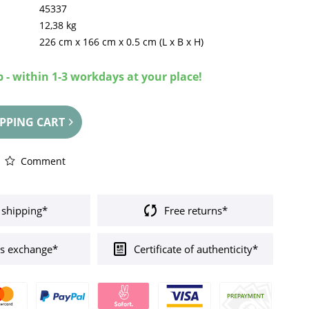
45337
12,38 kg
226 cm
x
166 cm
x
0.5 cm
(L x B x H)
 - within 1-3 workdays at your place!
PPING CART
Comment
 shipping*
Free returns*
s exchange*
Certificate of authenticity*