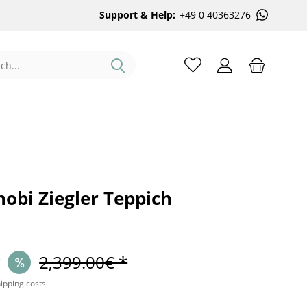
Support & Help:
+49 0 40363276
obi Ziegler Teppich
*
2,399.00€ *
hipping costs