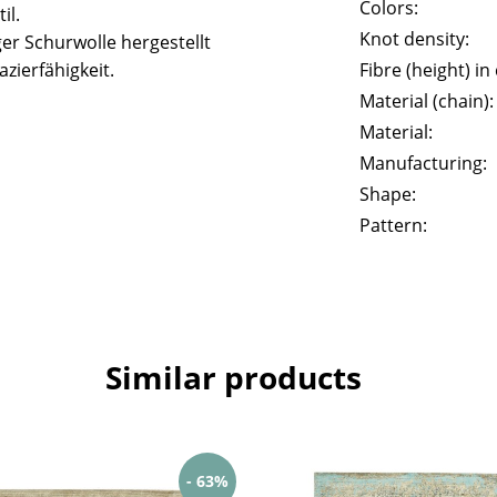
Colors:
il.
Knot density:
er Schurwolle hergestellt
zierfähigkeit.
Fibre (height) in
Material (chain):
Material:
Manufacturing:
Shape:
Pattern:
Similar products
- 63%