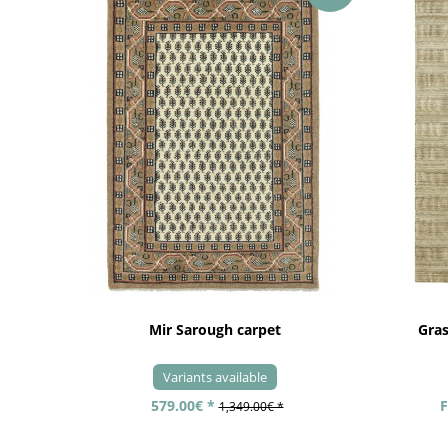
Mir Sarough carpet
Gra
Variants available
579.00€ *
F
1,349.00€ *