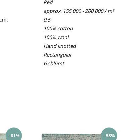
Red
approx. 155 000 - 200 000 / m²
 cm:
0,5
100% cotton
100% wool
Hand knotted
Rectangular
Geblümt
- 61%
- 58%