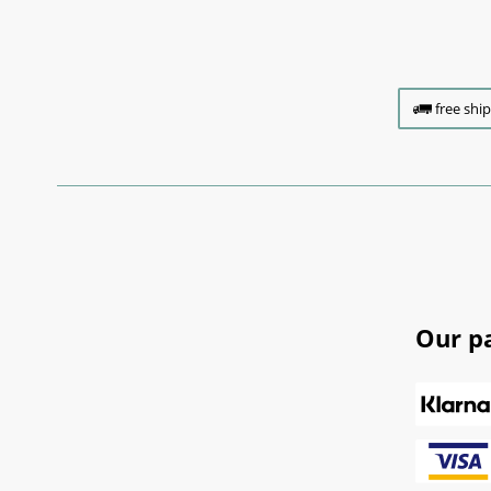
free shi
Our p