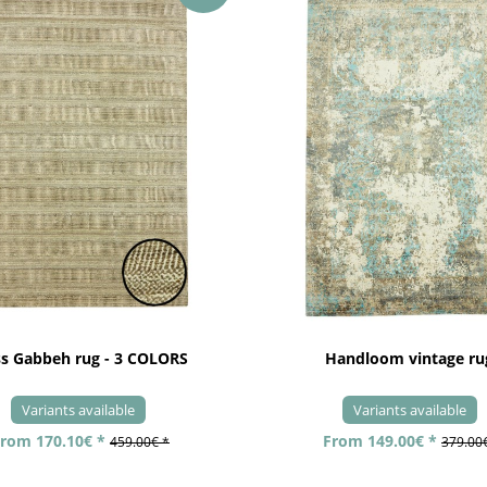
ss Gabbeh rug - 3 COLORS
Handloom vintage ru
Variants available
Variants available
rom 170.10€ *
From 149.00€ *
459.00€ *
379.00