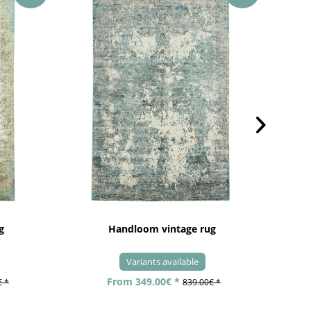
g
Handloom vintage rug
Variants available
From 349.00€ *
€ *
839.00€ *