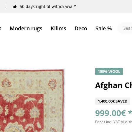
50 days right of withdrawal*
s
Modern rugs
Kilims
Deco
Sale %
100% WOOL
Afghan Ch
1,400.00€ SAVED
999.00€ 
Prices incl. VAT
plus s