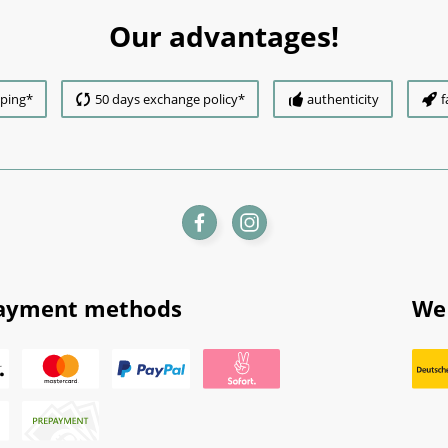
Our advantages!
pping*
50 days exchange policy*
authenticity
f
ayment methods
We 