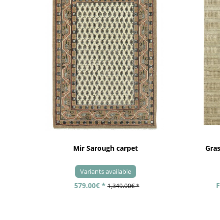
Mir Sarough carpet
Gra
Variants available
579.00€ *
F
1,349.00€ *