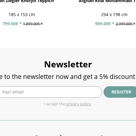
an Ziegler Khorjin Teppich
Afghan Khal Mohammadi T
185 x 153 cm
294 x 198 cm
799.00€ *
989.00€ *
1,899.00€ *
2,399.00€ *
Newsletter
e to the newsletter now and get a 5% discount
REGISTER
I accept the
privacy policy
.