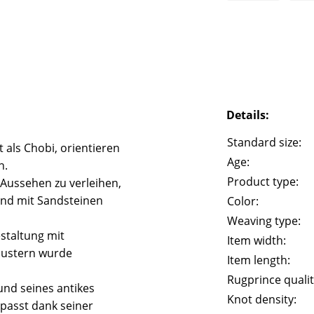
Details:
Standard size:
 als Chobi, orientieren
Age:
n.
Product type:
 Aussehen zu verleihen,
und mit Sandsteinen
Color:
Weaving type:
staltung mit
Item width:
Mustern wurde
Item length:
Rugprince qualit
und seines antikes
Knot density:
passt dank seiner