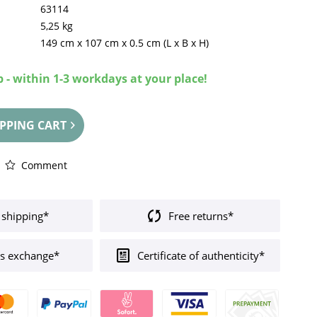
63114
5,25 kg
149 cm
x
107 cm
x
0.5 cm
(L x B x H)
 - within 1-3 workdays at your place!
PPING CART
Comment
 shipping*
Free returns*
s exchange*
Certificate of authenticity*