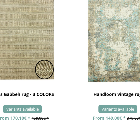
ss Gabbeh rug - 3 COLORS
Handloom vintage ru
Variants available
Variants available
rom 170.10€ *
From 149.00€ *
459.00€ *
379.00