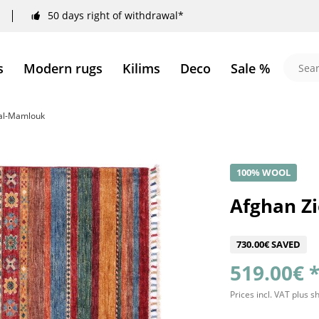
50 days right of withdrawal*
s
Modern rugs
Kilims
Deco
Sale %
aal-Mamlouk
100% WOOL
Afghan Zi
730.00€ SAVED
519.00€ 
Prices incl. VAT
plus s