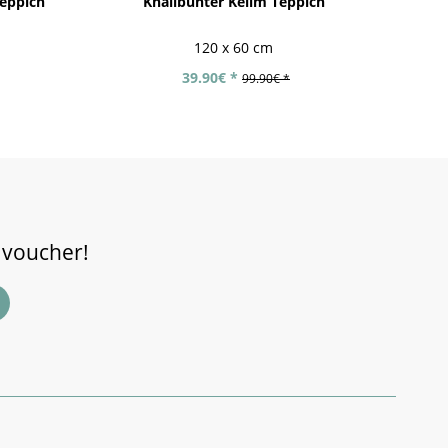
eppich
Knallbunter Kelim Teppich
A
120 x 60 cm
39.90€ *
99.90€ *
 voucher!