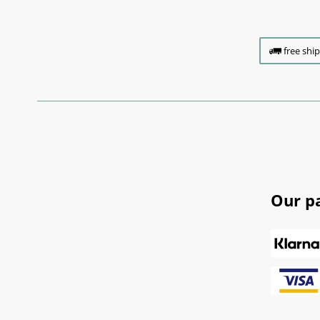
free shi
Our p