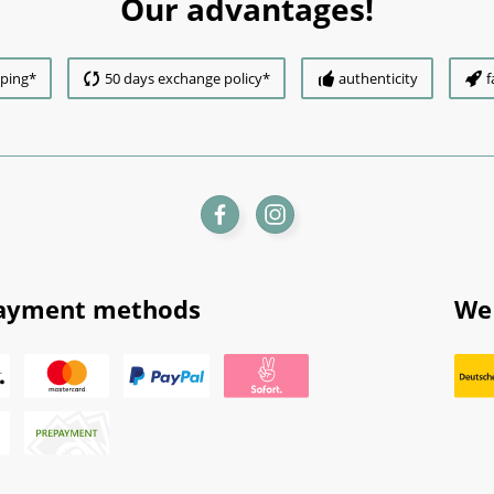
Our advantages!
pping*
50 days exchange policy*
authenticity
f
ayment methods
We 