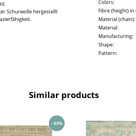
Colors:
il.
Fibre (height) in
er Schurwolle hergestellt
zierfähigkeit.
Material (chain):
Material:
Manufacturing:
Shape:
Pattern:
Similar products
- 63%