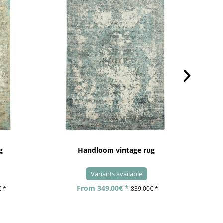
g
Handloom vintage rug
Variants available
From 349.00€ *
€ *
839.00€ *