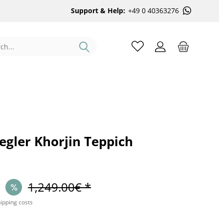
Support & Help:
+49 0 40363276
egler Khorjin Teppich
*
1,249.00€ *
hipping costs