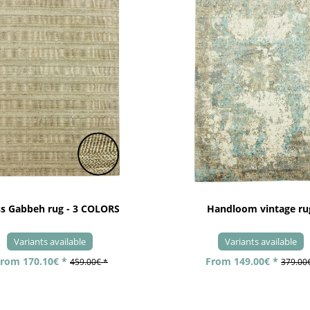
ss Gabbeh rug - 3 COLORS
Handloom vintage ru
Variants available
Variants available
rom 170.10€ *
From 149.00€ *
459.00€ *
379.00