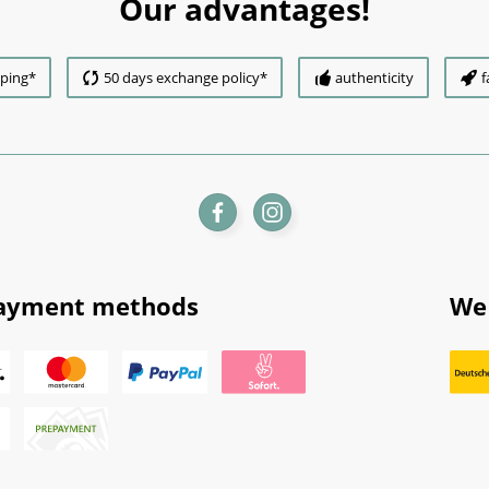
Our advantages!
pping*
50 days exchange policy*
authenticity
f
ayment methods
We 