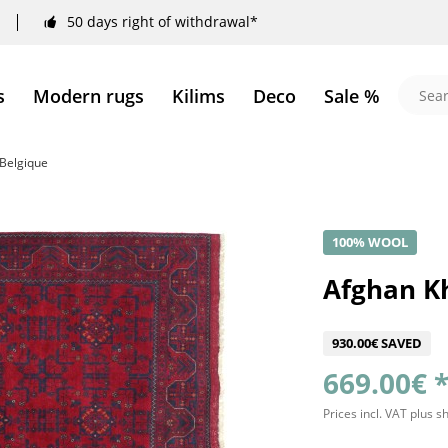
50 days right of withdrawal*
s
Modern rugs
Kilims
Deco
Sale %
Belgique
100% WOOL
Afghan K
930.00€ SAVED
669.00€ 
Prices incl. VAT
plus s