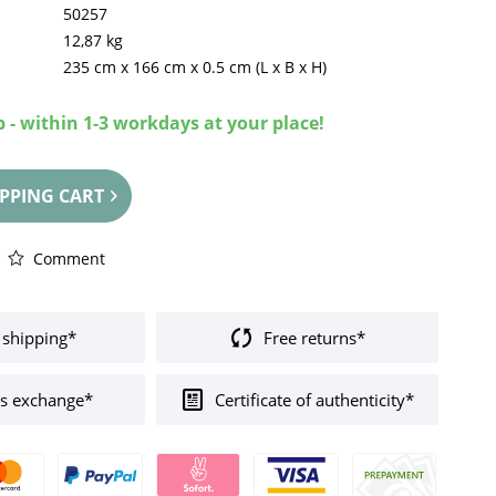
50257
12,87 kg
235 cm
x
166 cm
x
0.5 cm
(L x B x H)
 - within 1-3 workdays at your place!
PPING CART
Comment
 shipping*
Free returns*
s exchange*
Certificate of authenticity*