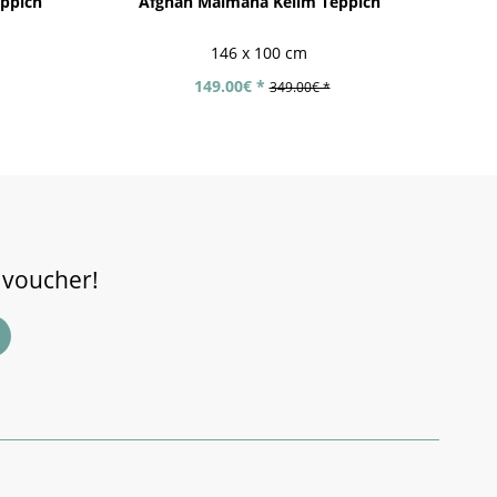
ppich
Afghan Maimana Kelim Teppich
Af
146 x 100 cm
149.00€ *
349.00€ *
 voucher!