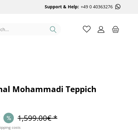
Support & Help:
+49 0 40363276
hal Mohammadi Teppich
*
1,599.00€ *
hipping costs