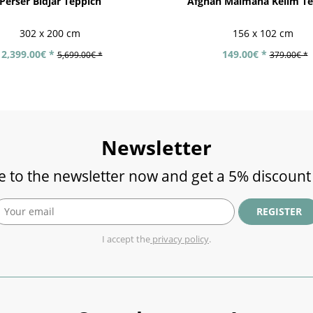
Perser Bidjar Teppich
Afghan Maimana Kelim Te
302 x 200 cm
156 x 102 cm
2,399.00€ *
149.00€ *
5,699.00€ *
379.00€ *
Newsletter
e to the newsletter now and get a 5% discount
REGISTER
I accept the
privacy policy
.