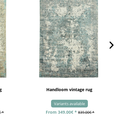
g
Handloom vintage rug
Variants available
From 349.00€ *
€ *
839.00€ *