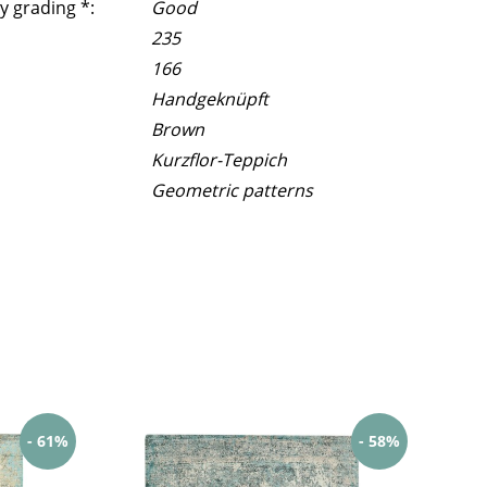
y grading *:
Good
235
166
Handgeknüpft
Brown
Kurzflor-Teppich
Geometric patterns
- 61%
- 58%