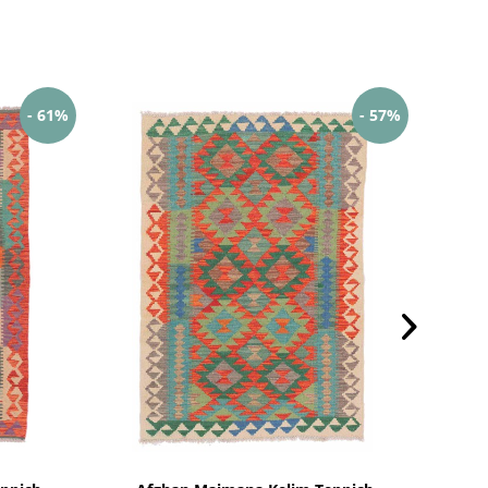
- 61%
- 57%