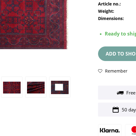
Article no.:
Weight:
Dimensions:
Ready to ship
ADD TO
SHO
Remember
Free
50 day