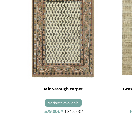
Mir Sarough carpet
Gra
Variants available
579.00€ *
F
1,349.00€ *