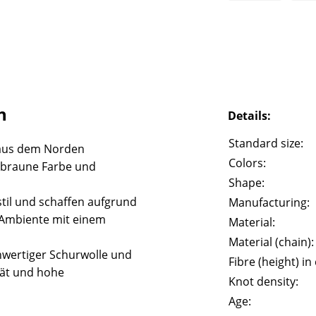
h
Details:
Standard size:
aus dem Norden
Colors:
e braune Farbe und
Shape:
til und schaffen aufgrund
Manufacturing:
 Ambiente mit einem
Material:
Material (chain):
wertiger Schurwolle und
Fibre (height) in
tät und hohe
Knot density:
Age: