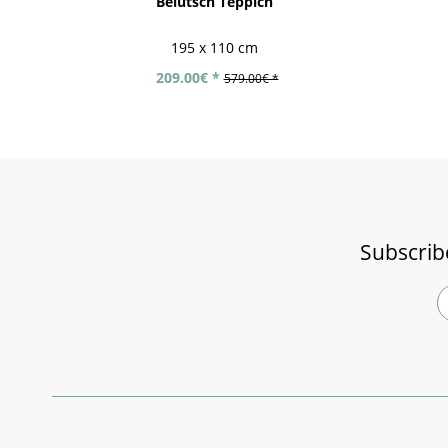
Belutsch Teppich
195 x 110 cm
209.00€ *
579.00€ *
Subscrib