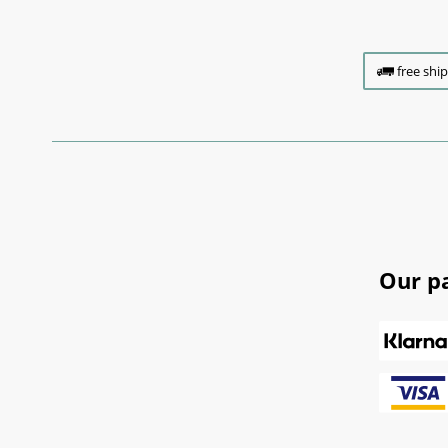
free shi
Our p