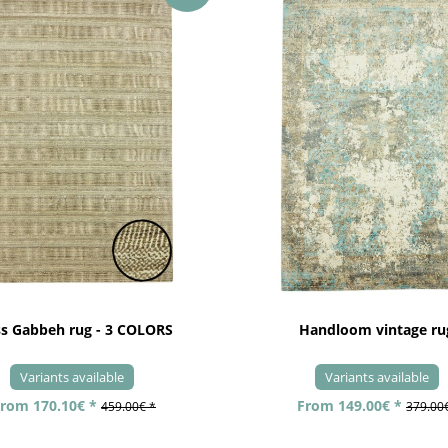
ss Gabbeh rug - 3 COLORS
Handloom vintage ru
Variants available
Variants available
rom 170.10€ *
From 149.00€ *
459.00€ *
379.00