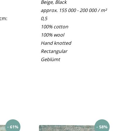
Beige, Black
approx. 155 000 - 200 000 / m²
 cm:
0,5
100% cotton
100% wool
Hand knotted
Rectangular
Geblümt
- 61%
- 58%