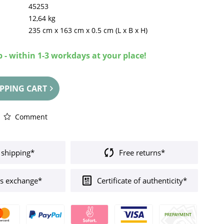
45253
12,64 kg
235 cm
x
163 cm
x
0.5 cm
(L x B x H)
 - within 1-3 workdays at your place!
PPING CART
Comment
 shipping*
Free returns*
s exchange*
Certificate of authenticity*