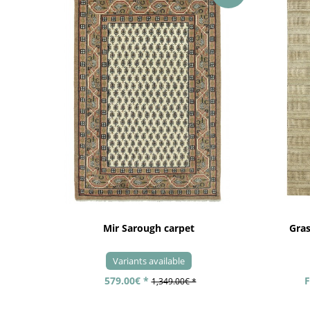
Mir Sarough carpet
Gra
Variants available
579.00€ *
F
1,349.00€ *