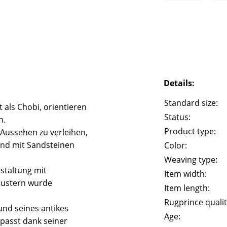
Details:
Standard size:
 als Chobi, orientieren
Status:
n.
Product type:
 Aussehen zu verleihen,
und mit Sandsteinen
Color:
Weaving type:
staltung mit
Item width:
Mustern wurde
Item length:
Rugprince qualit
und seines antikes
Age:
passt dank seiner