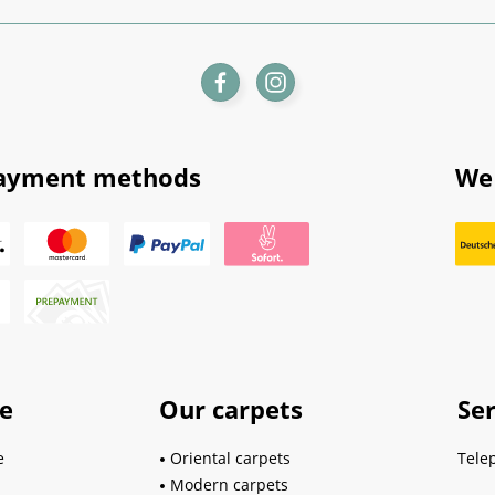
ayment methods
We 
ce
Our carpets
Ser
e
Oriental carpets
Tele
Modern carpets