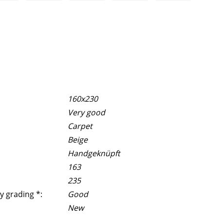
160x230
Very good
Carpet
Beige
Handgeknüpft
163
235
y grading *:
Good
New