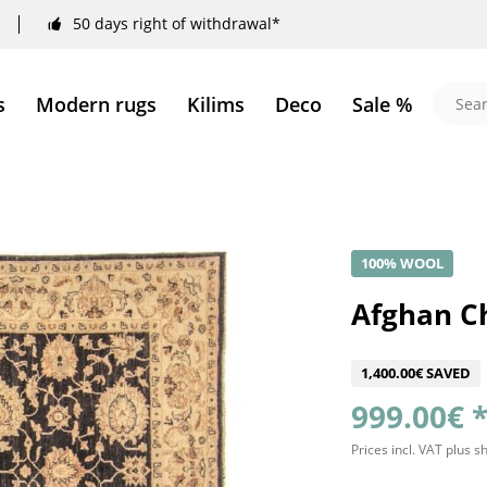
50 days right of withdrawal*
s
Modern rugs
Kilims
Deco
Sale %
100% WOOL
Afghan Ch
1,400.00€ SAVED
999.00€ 
Prices incl. VAT
plus s