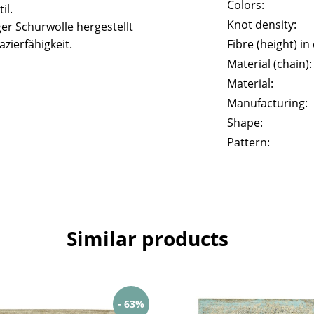
Colors:
il.
Knot density:
er Schurwolle hergestellt
zierfähigkeit.
Fibre (height) in
Material (chain):
Material:
Manufacturing:
Shape:
Pattern:
Similar products
- 63%