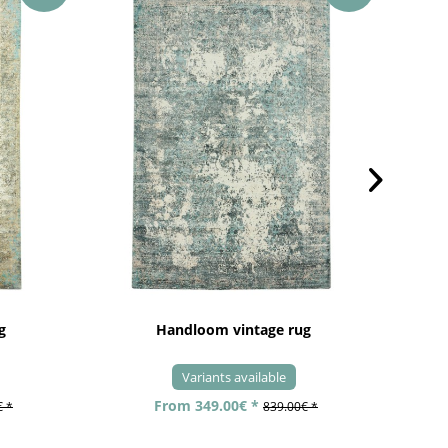
g
Handloom vintage rug
Variants available
From 349.00€ *
€ *
839.00€ *