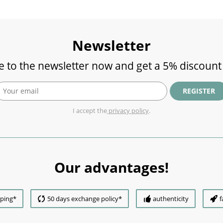
Newsletter
e to the newsletter now and get a 5% discount
REGISTER
I accept the
privacy policy
.
Our advantages!
pping*
50 days exchange policy*
authenticity
f