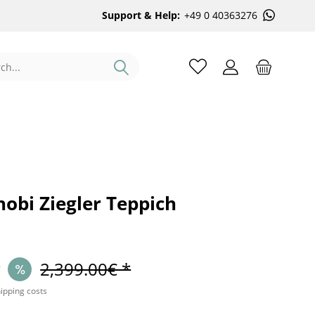
Support & Help:
+49 0 40363276
obi Ziegler Teppich
*
2,399.00€ *
hipping costs