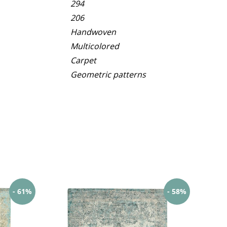
294
206
Handwoven
Multicolored
Carpet
Geometric patterns
- 61%
- 58%