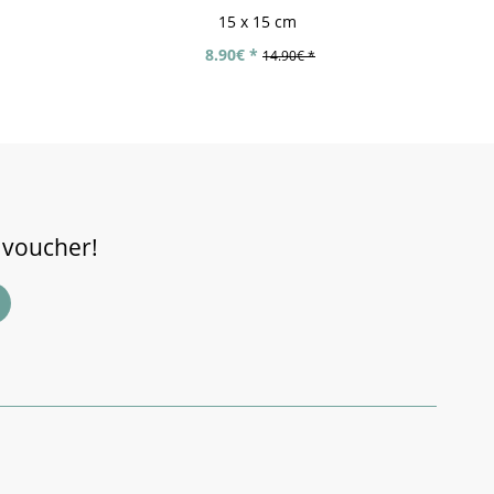
15 x 15 cm
8.90€ *
14.90€ *
 voucher!