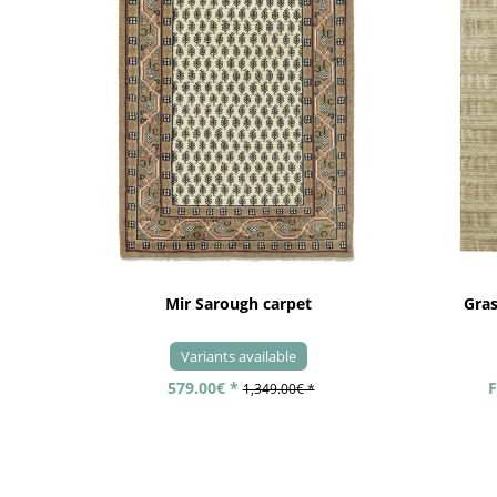
Mir Sarough carpet
Gra
Variants available
579.00€ *
F
1,349.00€ *