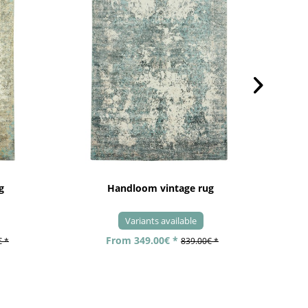
g
Handloom vintage rug
Variants available
From 349.00€ *
€ *
839.00€ *