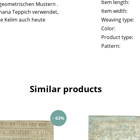
Item length:
geometrischen Mustern .
Item width:
mana Teppich verwendet,
he Kelim auch heute
Weaving type:
Color:
Product type:
Pattern:
Similar products
- 63%