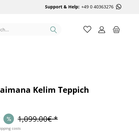
Support & Help:
+49 0 40363276
aimana Kelim Teppich
*
1,099.00€ *
hipping costs