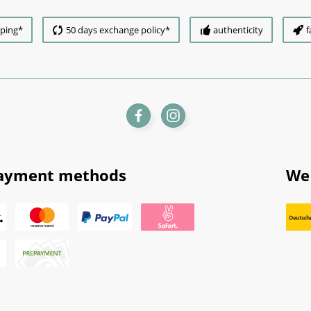
pping*
50 days exchange policy*
authenticity
f
ayment methods
We 