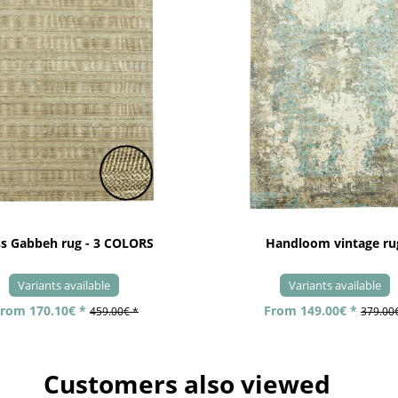
ss Gabbeh rug - 3 COLORS
Handloom vintage ru
Variants available
Variants available
rom 170.10€ *
From 149.00€ *
459.00€ *
379.00
Customers also viewed