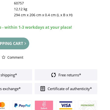
60757
12,12 kg
294 cm
x
206 cm
x
0.4 cm
(L x B x H)
 - within 1-3 workdays at your place!
PPING CART
Comment
 shipping*
Free returns*
s exchange*
Certificate of authenticity*