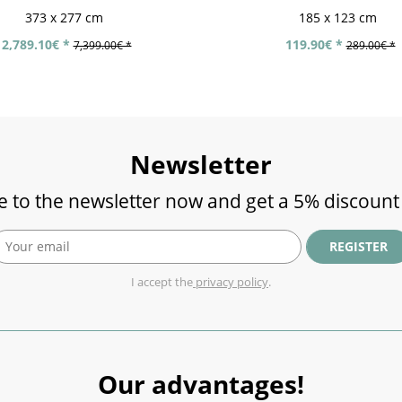
373 x 277 cm
185 x 123 cm
2,789.10€ *
119.90€ *
7,399.00€ *
289.00€ *
Newsletter
e to the newsletter now and get a 5% discount
REGISTER
I accept the
privacy policy
.
Our advantages!