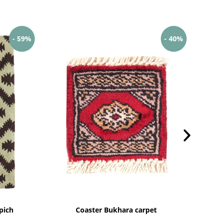
- 59%
- 40%
pich
Coaster Bukhara carpet