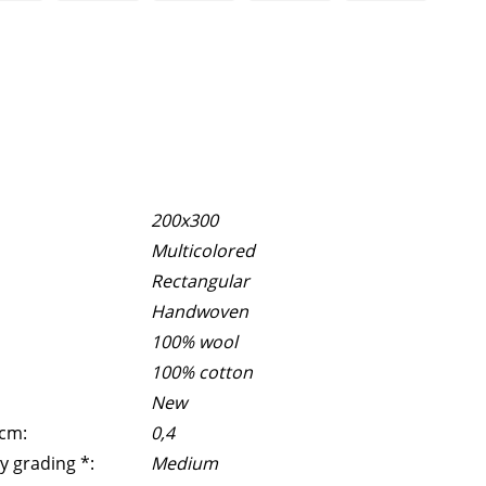
200x300
Multicolored
Rectangular
Handwoven
100% wool
100% cotton
New
 cm:
0,4
y grading *:
Medium