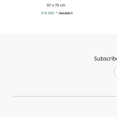
97 x 70 cm
319.90€ *
769.00€ *
Subscrib