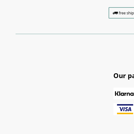
free shi
Our p