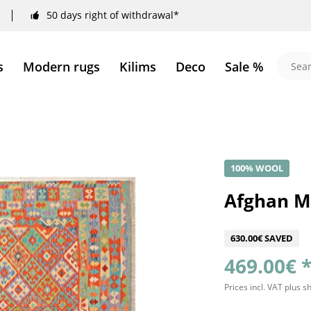
50 days right of withdrawal*
s
Modern rugs
Kilims
Deco
Sale %
100% WOOL
Afghan M
630.00€ SAVED
469.00€ 
Prices incl. VAT
plus s