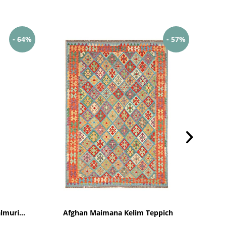
- 64%
- 57%
muri...
Afghan Maimana Kelim Teppich