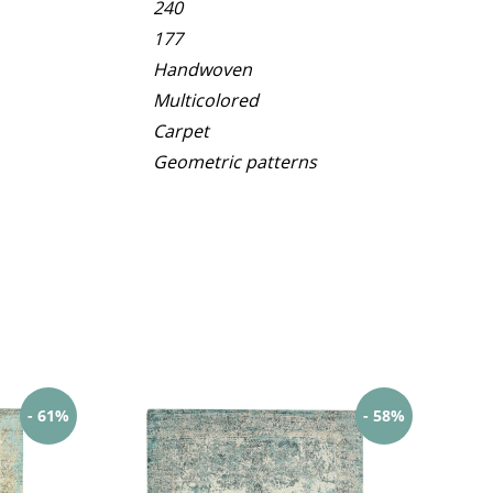
240
177
Handwoven
Multicolored
Carpet
Geometric patterns
- 61%
- 58%