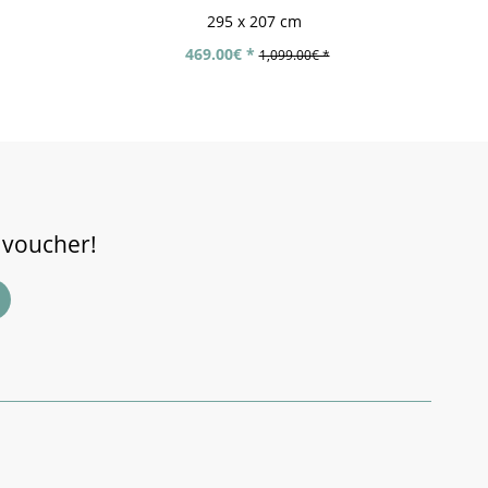
295 x 207 cm
469.00€ *
1,099.00€ *
 voucher!