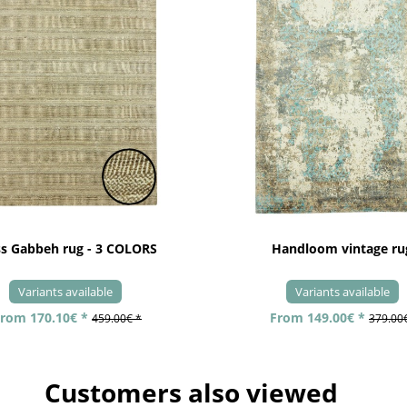
ss Gabbeh rug - 3 COLORS
Handloom vintage ru
Variants available
Variants available
rom 170.10€ *
From 149.00€ *
459.00€ *
379.00
Customers also viewed