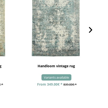
g
Handloom vintage rug
Variants available
From 349.00€ *
€ *
839.00€ *