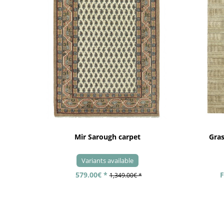
Mir Sarough carpet
Gra
Variants available
579.00€ *
F
1,349.00€ *