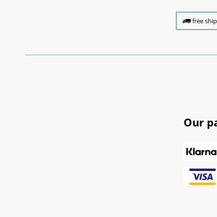
free shi
Our p