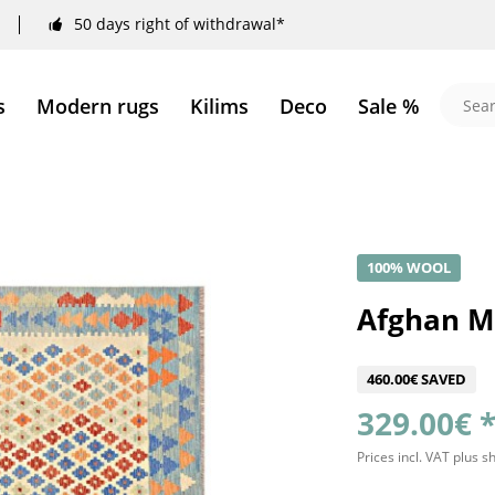
50 days right of withdrawal*
s
Modern rugs
Kilims
Deco
Sale %
100% WOOL
Afghan M
460.00€ SAVED
329.00€ 
Prices incl. VAT
plus s