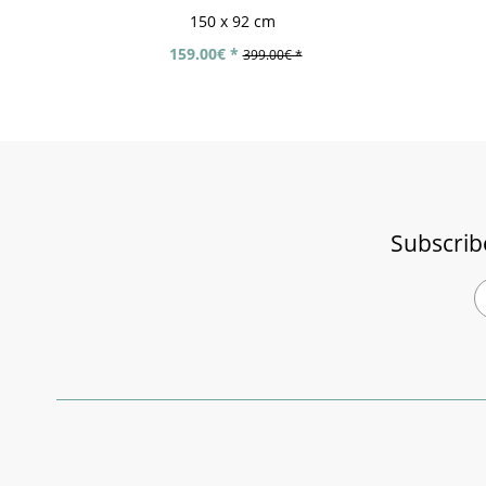
150 x 92 cm
159.00€ *
399.00€ *
Subscrib