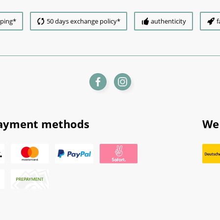
pping*
50 days exchange policy*
authenticity
f
ayment methods
We 