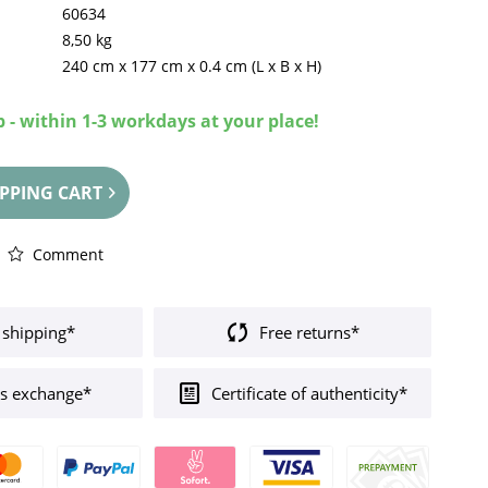
60634
8,50 kg
240 cm
x
177 cm
x
0.4 cm
(L x B x H)
 - within 1-3 workdays at your place!
PPING CART
Comment
 shipping*
Free returns*
s exchange*
Certificate of authenticity*