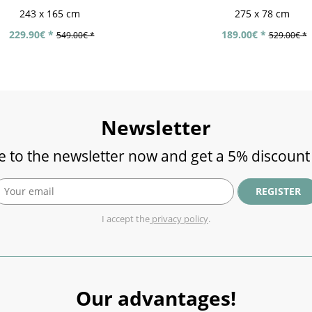
243 x 165 cm
275 x 78 cm
229.90€ *
189.00€ *
549.00€ *
529.00€ *
Newsletter
e to the newsletter now and get a 5% discount
REGISTER
I accept the
privacy policy
.
Our advantages!