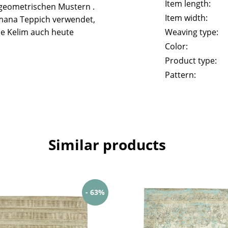
Item length:
geometrischen Mustern .
Item width:
mana Teppich verwendet,
he Kelim auch heute
Weaving type:
Color:
Product type:
Pattern:
Similar products
- 63%