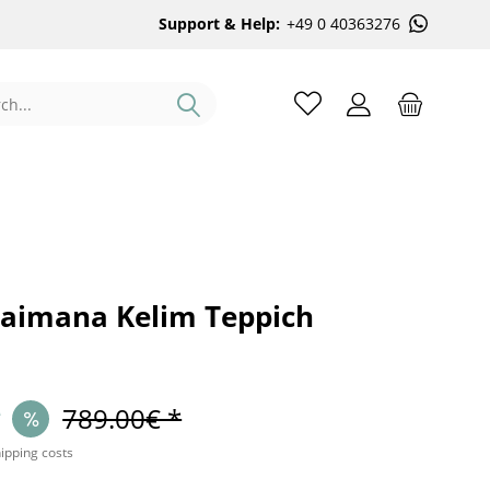
Support & Help:
+49 0 40363276
aimana Kelim Teppich
*
789.00€ *
hipping costs