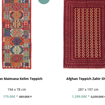
an Maimana Kelim Teppich
Afghan Teppich Zahir S
194 x 78 cm
287 x 197 cm
179.00€ *
1,399.00€ *
369.00€ *
3,299.00€ 