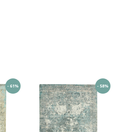
- 61%
- 58%