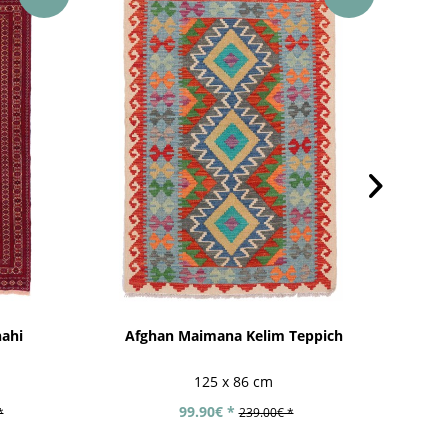
hahi
Afghan Maimana Kelim Teppich
125 x 86 cm
99.90€ *
*
239.00€ *