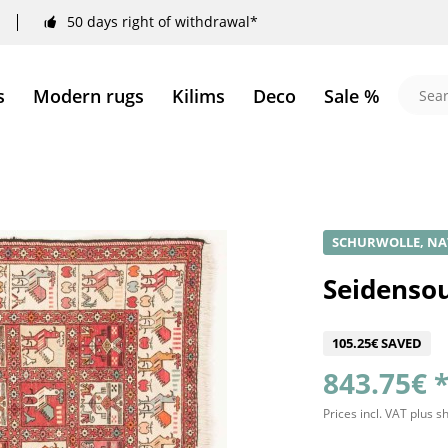
50 days right of withdrawal*
s
Modern rugs
Kilims
Deco
Sale %
SCHURWOLLE, NA
Seidenso
105.25€ SAVED
843.75€ 
Prices incl. VAT
plus s