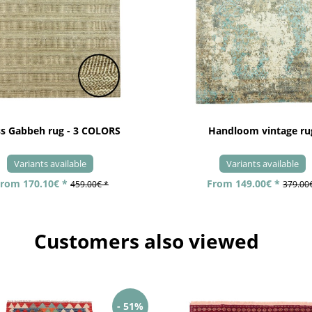
ss Gabbeh rug - 3 COLORS
Handloom vintage ru
Variants available
Variants available
rom 170.10€ *
From 149.00€ *
459.00€ *
379.00
Customers also viewed
- 51%