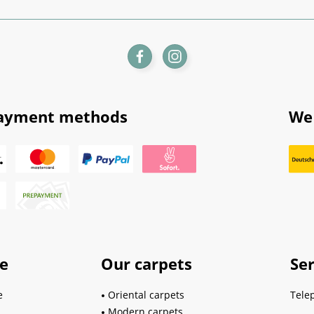
ayment methods
We 
ce
Our carpets
Ser
e
Oriental carpets
Tele
Modern carpets