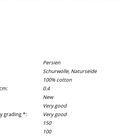
Persien
Schurwolle, Naturseide
100% cotton
 cm:
0.4
New
Very good
y grading *:
Very good
150
100