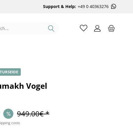
Support & Help:
+49 0 40363276
TURSEIDE
umakh Vogel
*
949.00€ *
hipping costs