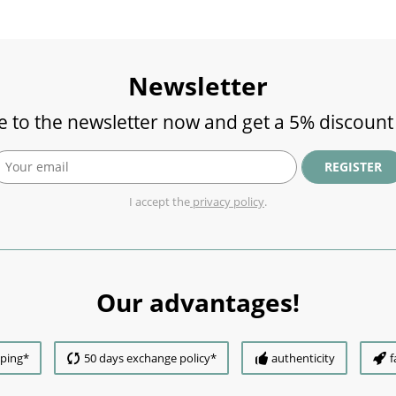
Newsletter
e to the newsletter now and get a 5% discount
REGISTER
I accept the
privacy policy
.
Our advantages!
pping*
50 days exchange policy*
authenticity
f