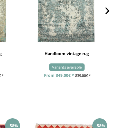
g
Handloom vintage rug
Variants available
From 349.00€ *
€ *
839.00€ *
- 58%
- 58%