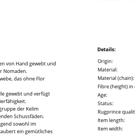
Details:
Origin:
rden von Hand gewebt und
Material:
der Nomaden.
Material (chain):
ewebe, das ohne Flor
Fibre (height) in
le gewebt und verfügt
Age:
erfähigkeit.
Status:
gruppe der Kelim
Rugprince qualit
henden Schussfäden.
Item length:
agend sowohl im
Item width:
zaubert ein gemütliches