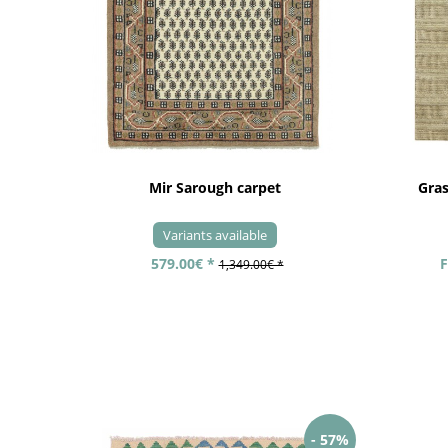
Mir Sarough carpet
Gra
Variants available
579.00€ *
F
1,349.00€ *
- 57%