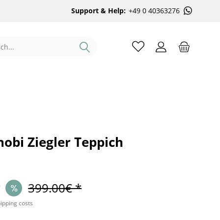
Support & Help:
+49 0 40363276
obi Ziegler Teppich
*
399.00€ *
hipping costs