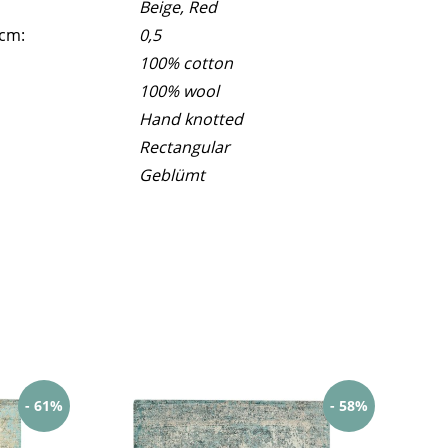
Beige, Red
 cm:
0,5
100% cotton
100% wool
Hand knotted
Rectangular
Geblümt
- 61%
- 58%