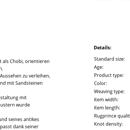
Details:
Standard size:
 als Chobi, orientieren
Age:
n.
Product type:
 Aussehen zu verleihen,
und mit Sandsteinen
Color:
Weaving type:
staltung mit
Item width:
Mustern wurde
Item length:
Rugprince qualit
und seines antikes
Knot density:
passt dank seiner