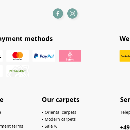
ayment methods
We 
ce
Our carpets
Ser
e
Oriental carpets
Tele
Modern carpets
yment terms
Sale %
+49