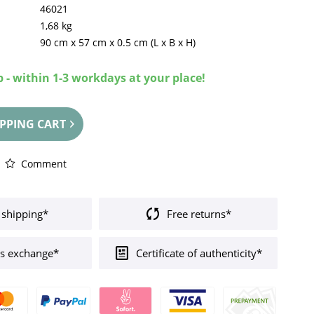
46021
1,68 kg
90 cm
x
57 cm
x
0.5 cm
(L x B x H)
 - within 1-3 workdays at your place!
PPING CART
Comment
 shipping*
Free returns*
s exchange*
Certificate of authenticity*