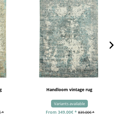
g
Handloom vintage rug
Variants available
From 349.00€ *
€ *
839.00€ *