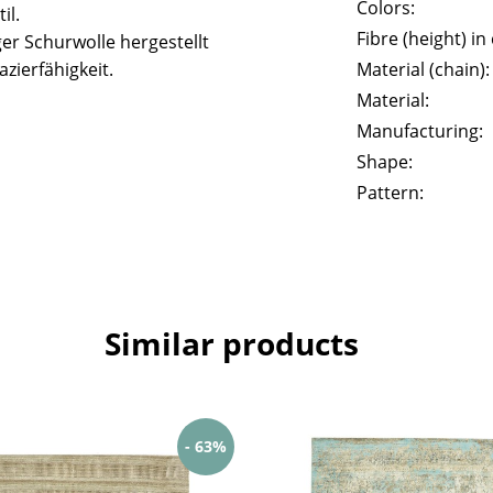
Colors:
il.
Fibre (height) in
er Schurwolle hergestellt
zierfähigkeit.
Material (chain):
Material:
Manufacturing:
Shape:
Pattern:
Similar products
- 63%