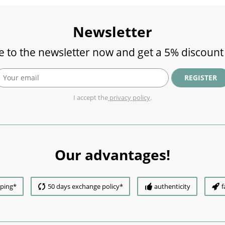
Newsletter
e to the newsletter now and get a 5% discount
REGISTER
I accept the
privacy policy
.
Our advantages!
pping*
50 days exchange policy*
authenticity
f