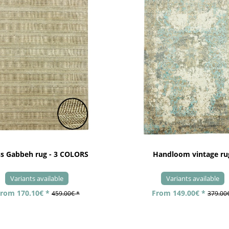
ss Gabbeh rug - 3 COLORS
Handloom vintage ru
Variants available
Variants available
rom 170.10€ *
From 149.00€ *
459.00€ *
379.00