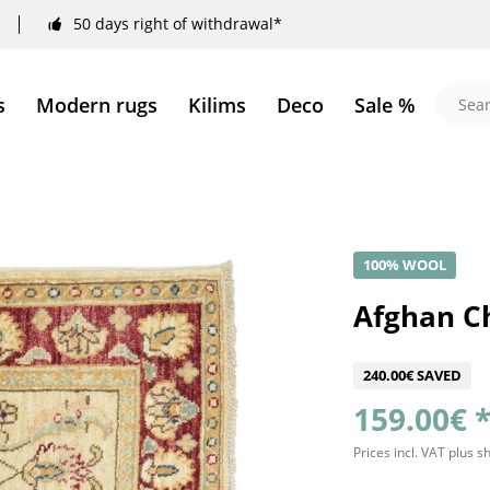
50 days right of withdrawal*
s
Modern rugs
Kilims
Deco
Sale %
100% WOOL
Afghan Ch
240.00€ SAVED
159.00€ 
Prices incl. VAT
plus s