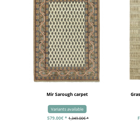
Mir Sarough carpet
Gra
Variants available
579.00€ *
F
1,349.00€ *