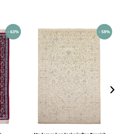
- 63%
- 58%