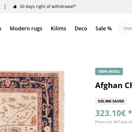
50 days right of withdrawal*
s
Modern rugs
Kilims
Deco
Sale %
100% WOOL
Afghan Ch
535.90€ SAVED
323.10€ 
Prices incl. VAT
plus s