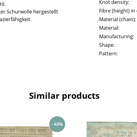
Knot density:
il.
Fibre (height) in
er Schurwolle hergestellt
zierfähigkeit.
Material (chain):
Material:
Manufacturing:
Shape:
Pattern:
Similar products
- 63%