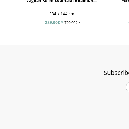
Afghan Kelim Soumakh Ghalmuri...
Per
234 x 144 cm
289.00€ *
799.00€ *
Subscrib