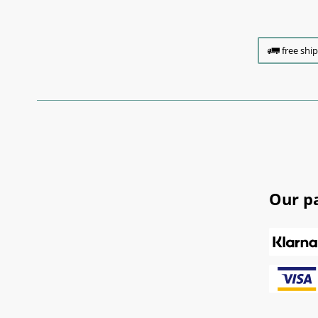
free shi
Our p