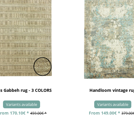
ss Gabbeh rug - 3 COLORS
Handloom vintage ru
Variants available
Variants available
rom 170.10€ *
From 149.00€ *
459.00€ *
379.00