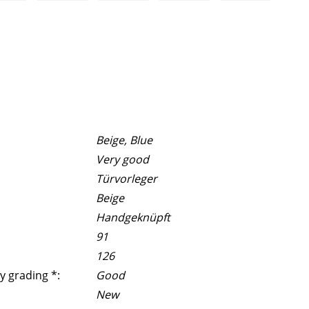
Beige, Blue
Very good
Türvorleger
Beige
Handgeknüpft
91
126
y grading *:
Good
New