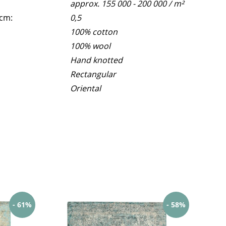
approx. 155 000 - 200 000 / m²
 cm:
0,5
100% cotton
100% wool
Hand knotted
Rectangular
Oriental
- 61%
- 58%