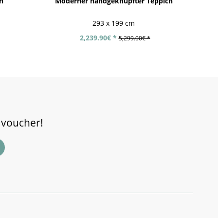
h
Moderner handgeknüpfter Teppich
293 x 199 cm
2,239.90€ *
5,299.00€ *
 voucher!