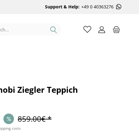
Support & Help:
+49 0 40363276
obi Ziegler Teppich
*
859.00€ *
hipping costs