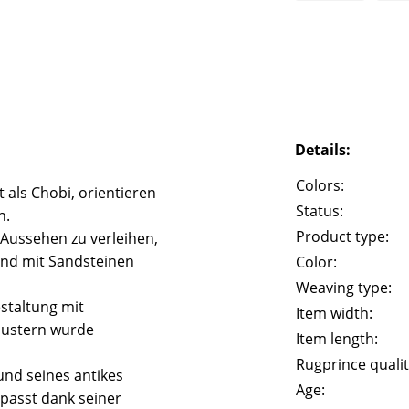
Details:
Colors:
 als Chobi, orientieren
Status:
n.
Product type:
 Aussehen zu verleihen,
und mit Sandsteinen
Color:
Weaving type:
staltung mit
Item width:
Mustern wurde
Item length:
Rugprince qualit
und seines antikes
Age:
passt dank seiner