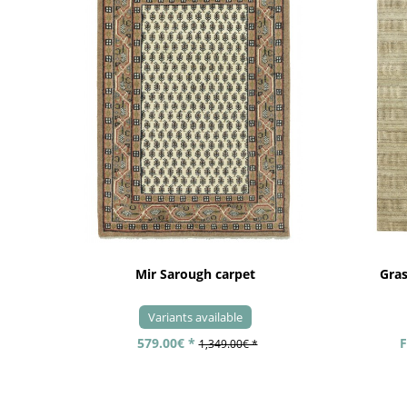
Mir Sarough carpet
Gra
Variants available
579.00€ *
F
1,349.00€ *