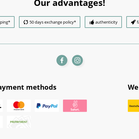
Our advantages!
pping*
50 days exchange policy*
authenticity
f
ayment methods
We 