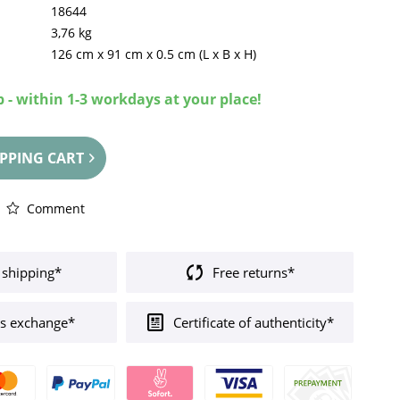
18644
3,76 kg
126 cm
x
91 cm
x
0.5 cm
(L x B x H)
 - within 1-3 workdays at your place!
PPING CART
Comment
 shipping*
Free returns*
s exchange*
Certificate of authenticity*