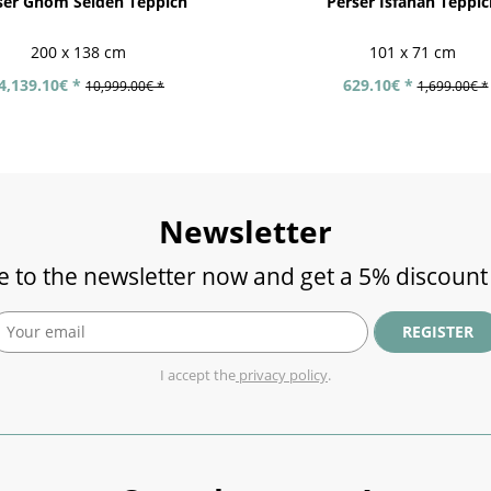
ser Ghom Seiden Teppich
Perser Isfahan Teppic
200 x 138 cm
101 x 71 cm
4,139.10€ *
629.10€ *
10,999.00€ *
1,699.00€ *
Newsletter
e to the newsletter now and get a 5% discount
REGISTER
I accept the
privacy policy
.