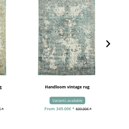
g
Handloom vintage rug
Variants available
From 349.00€ *
€ *
839.00€ *