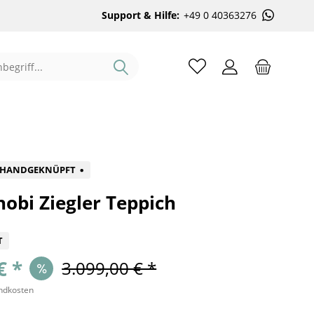
Support & Hilfe:
+49 0 40363276
%
HANDGEKNÜPFT
obi Ziegler Teppich
T
€ *
3.099,00 € *
andkosten