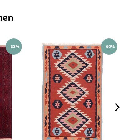
hen
- 63%
- 60%