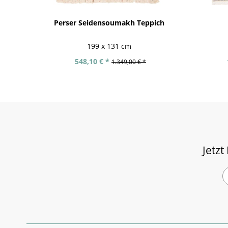
Perser Seidensoumakh Teppich
199 x 131 cm
548,10 € *
1.349,00 € *
Jetzt