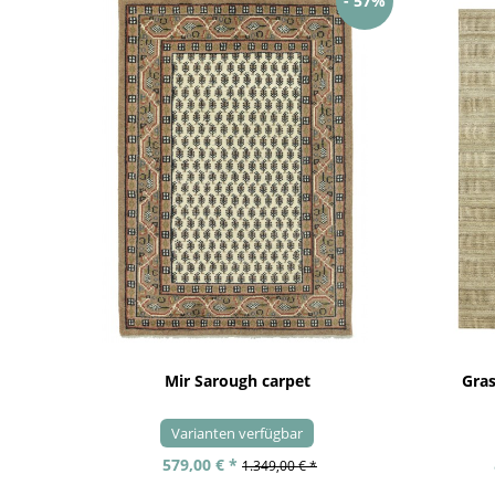
- 57%
Mir Sarough carpet
Gra
Varianten verfügbar
579,00 € *
1.349,00 € *