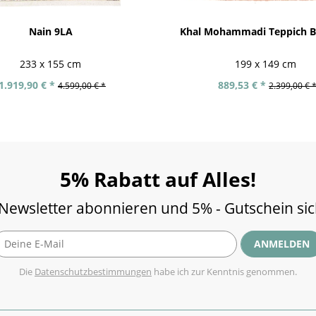
Nain 9LA
Khal Mohammadi Teppich B
233 x 155 cm
199 x 149 cm
1.919,90 € *
889,53 € *
4.599,00 € *
2.399,00 € 
5% Rabatt auf Alles!
 Newsletter abonnieren und 5% - Gutschein si
ANMELDEN
Die
Datenschutzbestimmungen
habe ich zur Kenntnis genommen.