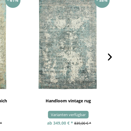
- 61%
- 58%
pich
Handloom vintage rug
Varianten verfügbar
ab 349,00 € *
 *
839,00 € *