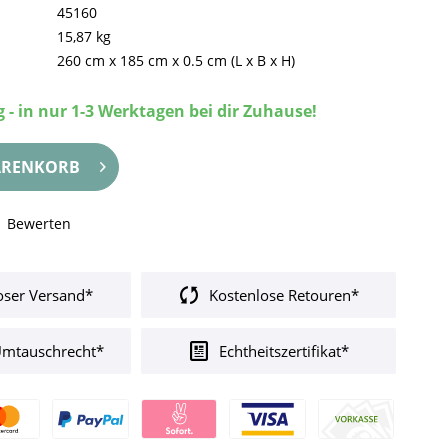
45160
15,87 kg
260 cm
x
185 cm
x
0.5 cm
(L x B x H)
 - in nur 1-3 Werktagen bei dir Zuhause!
RENKORB
Bewerten
oser Versand*
Kostenlose Retouren*
Umtauschrecht*
Echtheitszertifikat*