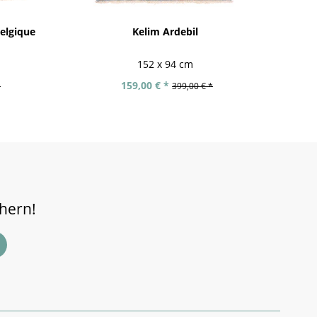
elgique
Kelim Ardebil
Af
152 x 94 cm
159,00 € *
*
399,00 € *
chern!