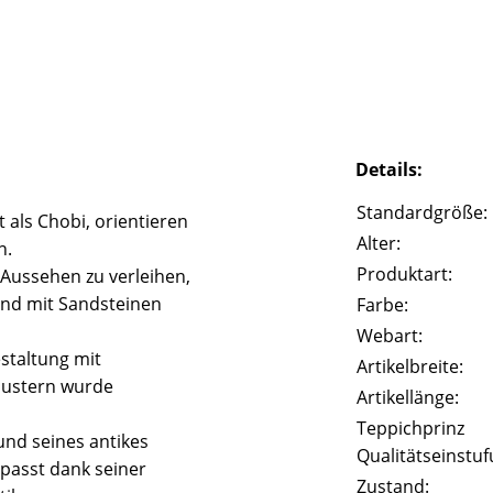
Details:
Standardgröße:
 als Chobi, orientieren
Alter:
n.
Produktart:
 Aussehen zu verleihen,
und mit Sandsteinen
Farbe:
Webart:
staltung mit
Artikelbreite:
Mustern wurde
Artikellänge:
Teppichprinz
und seines antikes
Qualitätseinstuf
passt dank seiner
Zustand: