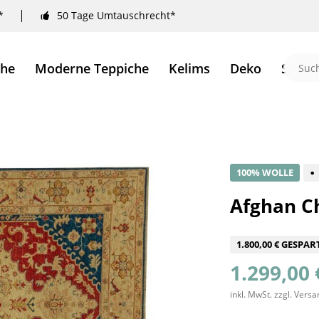
*
50 Tage Umtauschrecht*
che
Moderne Teppiche
Kelims
Deko
Sale 
100% WOLLE
Afghan Ch
1.800,00 € GESPAR
1.299,00 
inkl. MwSt.
zzgl. Vers