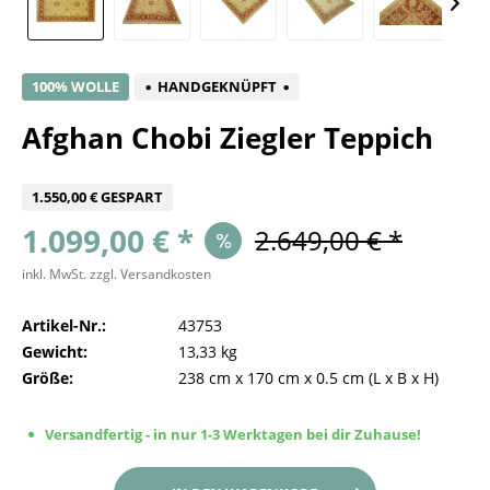
100% WOLLE
HANDGEKNÜPFT
Afghan Chobi Ziegler Teppich
1.550,00 € GESPART
1.099,00 € *
2.649,00 € *
inkl. MwSt.
zzgl. Versandkosten
Artikel-Nr.:
43753
Gewicht:
13,33 kg
Größe:
238 cm
x
170 cm
x
0.5 cm
(L x B x H)
Versandfertig - in nur 1-3 Werktagen bei dir Zuhause!