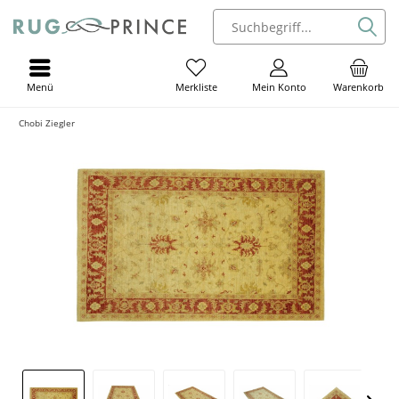
Menü
Mein Konto
Warenkorb
Merkliste
Chobi Ziegler