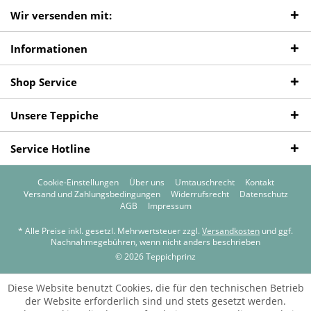
Wir versenden mit:
Informationen
Shop Service
Unsere Teppiche
Service Hotline
Cookie-Einstellungen
Über uns
Umtauschrecht
Kontakt
Versand und Zahlungsbedingungen
Widerrufsrecht
Datenschutz
AGB
Impressum
* Alle Preise inkl. gesetzl. Mehrwertsteuer zzgl.
Versandkosten
und ggf.
Nachnahmegebühren, wenn nicht anders beschrieben
© 2026 Teppichprinz
Diese Website benutzt Cookies, die für den technischen Betrieb
der Website erforderlich sind und stets gesetzt werden.