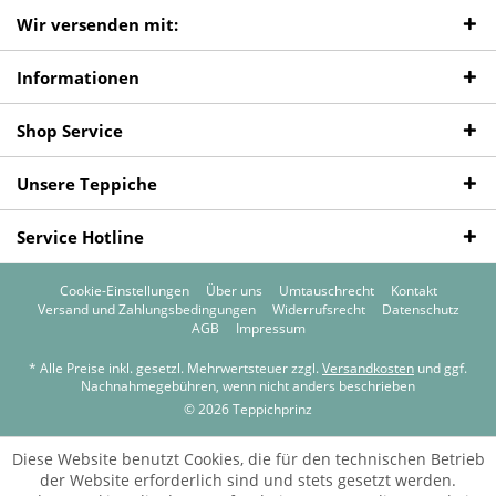
Wir versenden mit:
Informationen
Shop Service
Unsere Teppiche
Service Hotline
Cookie-Einstellungen
Über uns
Umtauschrecht
Kontakt
Versand und Zahlungsbedingungen
Widerrufsrecht
Datenschutz
AGB
Impressum
* Alle Preise inkl. gesetzl. Mehrwertsteuer zzgl.
Versandkosten
und ggf.
Nachnahmegebühren, wenn nicht anders beschrieben
© 2026 Teppichprinz
Diese Website benutzt Cookies, die für den technischen Betrieb
der Website erforderlich sind und stets gesetzt werden.