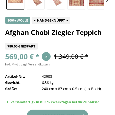
100% WOLLE
HANDGEKNÜPFT
Afghan Chobi Ziegler Teppich
780,00 € GESPART
569,00 € *
1.349,00 € *
inkl. MwSt.
zzgl. Versandkosten
Artikel-Nr.:
42903
Gewicht:
6,86 kg
Größe:
240 cm
x
87 cm
x
0.5 cm
(L x B x H)
Versandfertig - in nur 1-3 Werktagen bei dir Zuhause!