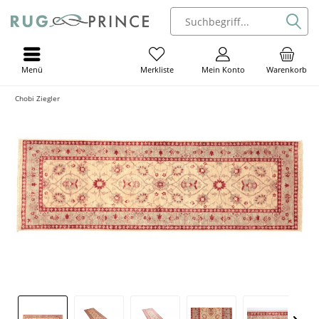
Menü
Mein Konto
Warenkorb
Merkliste
Chobi Ziegler