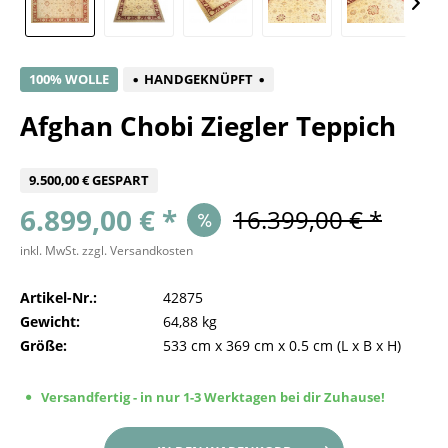
100% WOLLE
HANDGEKNÜPFT
Afghan Chobi Ziegler Teppich
9.500,00 € GESPART
6.899,00 € *
16.399,00 € *
inkl. MwSt.
zzgl. Versandkosten
Artikel-Nr.:
42875
Gewicht:
64,88 kg
Größe:
533 cm
x
369 cm
x
0.5 cm
(L x B x H)
Versandfertig - in nur 1-3 Werktagen bei dir Zuhause!