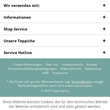
Wir versenden mit:
Informationen
Shop Service
Unsere Teppiche
Service Hotline
Cookie-Einstellungen
Über uns
Umtauschrecht
Kontakt
Versand und Zahlungsbedingungen
Widerrufsrecht
Datenschutz
AGB
Impressum
* Alle Preise inkl. gesetzl. Mehrwertsteuer zzgl.
Versandkosten
und ggf.
Nachnahmegebühren, wenn nicht anders beschrieben
© 2026 Teppichprinz
Diese Website benutzt Cookies, die für den technischen Betrieb
der Website erforderlich sind und stets gesetzt werden.