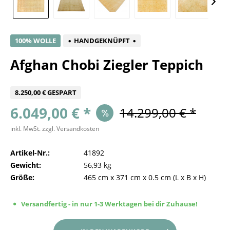
100% WOLLE
HANDGEKNÜPFT
Afghan Chobi Ziegler Teppich
8.250,00 € GESPART
6.049,00 € *
14.299,00 € *
inkl. MwSt.
zzgl. Versandkosten
Artikel-Nr.:
41892
Gewicht:
56,93 kg
Größe:
465 cm
x
371 cm
x
0.5 cm
(L x B x H)
Versandfertig - in nur 1-3 Werktagen bei dir Zuhause!