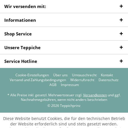
Wir versenden mit:
Informationen
Shop Service
Unsere Teppiche
Service Hotline
Cookie-Einstellungen
Über uns
Umtauschrecht
Kontakt
Versand und Zahlungsbedingungen
Widerrufsrecht
Datenschutz
AGB
Impressum
* Alle Preise inkl. gesetzl. Mehrwertsteuer zzgl.
Versandkosten
und ggf.
Nachnahmegebühren, wenn nicht anders beschrieben
© 2026 Teppichprinz
Diese Website benutzt Cookies, die für den technischen Betrieb
der Website erforderlich sind und stets gesetzt werden.