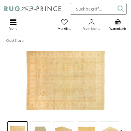
Menü
Mein Konto
Warenkorb
Merkliste
Chobi Ziegler