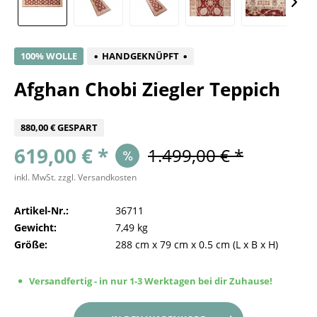
100% WOLLE
HANDGEKNÜPFT
Afghan Chobi Ziegler Teppich
880,00 € GESPART
619,00 € *
1.499,00 € *
inkl. MwSt.
zzgl. Versandkosten
Artikel-Nr.:
36711
Gewicht:
7,49 kg
Größe:
288 cm
x
79 cm
x
0.5 cm
(L x B x H)
Versandfertig - in nur 1-3 Werktagen bei dir Zuhause!