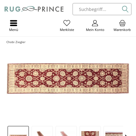
Menü
Mein Konto
Warenkorb
Merkliste
Chobi Ziegler