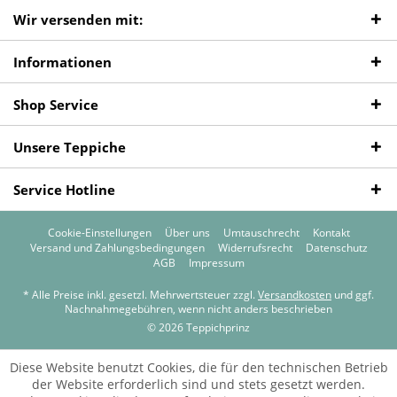
Wir versenden mit:
Informationen
Shop Service
Unsere Teppiche
Service Hotline
Cookie-Einstellungen
Über uns
Umtauschrecht
Kontakt
Versand und Zahlungsbedingungen
Widerrufsrecht
Datenschutz
AGB
Impressum
* Alle Preise inkl. gesetzl. Mehrwertsteuer zzgl.
Versandkosten
und ggf.
Nachnahmegebühren, wenn nicht anders beschrieben
© 2026 Teppichprinz
Diese Website benutzt Cookies, die für den technischen Betrieb
der Website erforderlich sind und stets gesetzt werden.