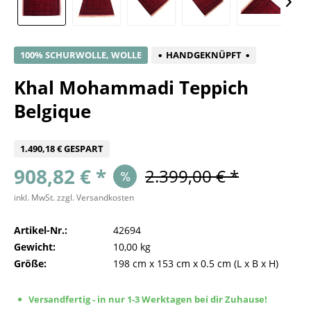
100% SCHURWOLLE, WOLLE
HANDGEKNÜPFT
Khal Mohammadi Teppich
Belgique
1.490,18 € GESPART
908,82 € *
2.399,00 € *
inkl. MwSt.
zzgl. Versandkosten
Artikel-Nr.:
42694
Gewicht:
10,00 kg
Größe:
198 cm
x
153 cm
x
0.5 cm
(L x B x H)
Versandfertig - in nur 1-3 Werktagen bei dir Zuhause!