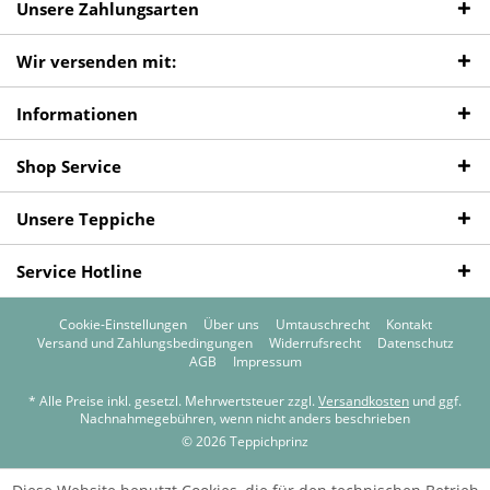
Unsere Zahlungsarten
Wir versenden mit:
Informationen
Shop Service
Unsere Teppiche
Service Hotline
Cookie-Einstellungen
Über uns
Umtauschrecht
Kontakt
Versand und Zahlungsbedingungen
Widerrufsrecht
Datenschutz
AGB
Impressum
* Alle Preise inkl. gesetzl. Mehrwertsteuer zzgl.
Versandkosten
und ggf.
Nachnahmegebühren, wenn nicht anders beschrieben
© 2026 Teppichprinz