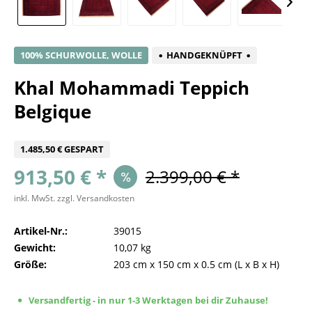
100% SCHURWOLLE, WOLLE
HANDGEKNÜPFT
Khal Mohammadi Teppich
Belgique
1.485,50 € GESPART
913,50 € *
2.399,00 € *
inkl. MwSt.
zzgl. Versandkosten
Artikel-Nr.:
39015
Gewicht:
10,07 kg
Größe:
203 cm
x
150 cm
x
0.5 cm
(L x B x H)
Versandfertig - in nur 1-3 Werktagen bei dir Zuhause!