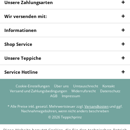
Unsere Zahlungsarten
Wir versenden mit:
Informationen
Shop Service
Unsere Teppiche
Service Hotline
Cookie-Einstellungen
Über uns
Umtauschrecht
Kontakt
Versand und Zahlungsbedingungen
Widerrufsrecht
Datenschutz
AGB
Impressum
* Alle Preise inkl. gesetzl. Mehrwertsteuer zzgl.
Versandkosten
und ggf.
Nachnahmegebühren, wenn nicht anders beschrieben
© 2026 Teppichprinz