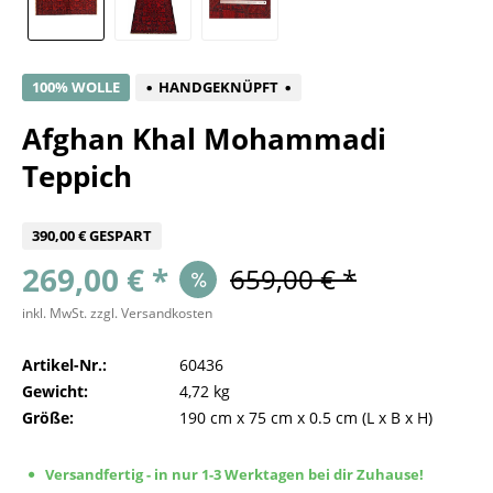
100% WOLLE
HANDGEKNÜPFT
Afghan Khal Mohammadi
Teppich
390,00 € GESPART
269,00 € *
659,00 € *
inkl. MwSt.
zzgl. Versandkosten
Artikel-Nr.:
60436
Gewicht:
4,72 kg
Größe:
190 cm
x
75 cm
x
0.5 cm
(L x B x H)
Versandfertig - in nur 1-3 Werktagen bei dir Zuhause!