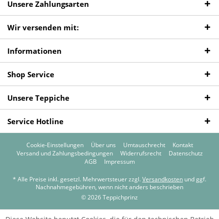
Unsere Zahlungsarten
Wir versenden mit:
Informationen
Shop Service
Unsere Teppiche
Service Hotline
Cookie-Einstellungen
Über uns
Umtauschrecht
Kontakt
Versand und Zahlungsbedingungen
Widerrufsrecht
Datenschutz
AGB
Impressum
* Alle Preise inkl. gesetzl. Mehrwertsteuer zzgl.
Versandkosten
und ggf.
Nachnahmegebühren, wenn nicht anders beschrieben
© 2026 Teppichprinz