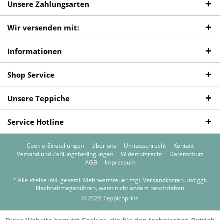
Unsere Zahlungsarten
Wir versenden mit:
Informationen
Shop Service
Unsere Teppiche
Service Hotline
Cookie-Einstellungen
Über uns
Umtauschrecht
Kontakt
Versand und Zahlungsbedingungen
Widerrufsrecht
Datenschutz
AGB
Impressum
* Alle Preise inkl. gesetzl. Mehrwertsteuer zzgl.
Versandkosten
und ggf.
Nachnahmegebühren, wenn nicht anders beschrieben
© 2026 Teppichprinz