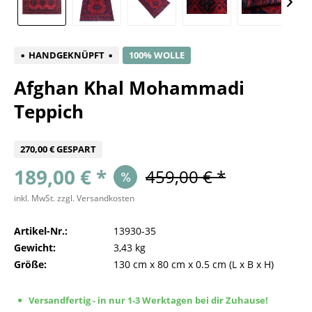
HANDGEKNÜPFT
100% WOLLE
Afghan Khal Mohammadi
Teppich
270,00 € GESPART
189,00 € *
459,00 € *
inkl. MwSt.
zzgl. Versandkosten
Artikel-Nr.:
13930-35
Gewicht:
3,43 kg
Größe:
130 cm
x
80 cm
x
0.5 cm
(L x B x H)
Versandfertig - in nur 1-3 Werktagen bei dir Zuhause!