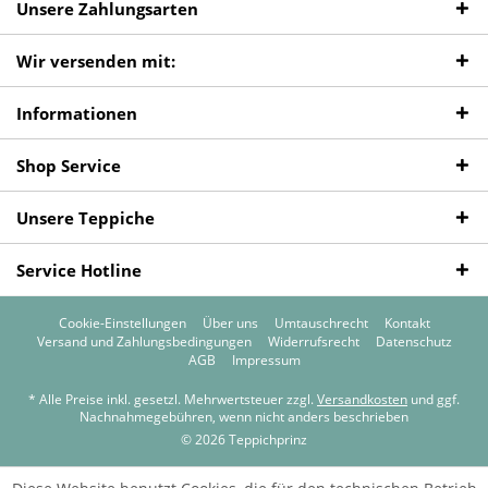
Unsere Zahlungsarten
Wir versenden mit:
Informationen
Shop Service
Unsere Teppiche
Service Hotline
Cookie-Einstellungen
Über uns
Umtauschrecht
Kontakt
Versand und Zahlungsbedingungen
Widerrufsrecht
Datenschutz
AGB
Impressum
* Alle Preise inkl. gesetzl. Mehrwertsteuer zzgl.
Versandkosten
und ggf.
Nachnahmegebühren, wenn nicht anders beschrieben
© 2026 Teppichprinz