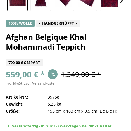
100% WOLLE
HANDGEKNÜPFT
Afghan Belgique Khal
Mohammadi Teppich
790,00 € GESPART
559,00 € *
1.349,00 € *
inkl. MwSt.
zzgl. Versandkosten
Artikel-Nr.:
39758
Gewicht:
5,25 kg
Größe:
155 cm
x
103 cm
x
0.5 cm
(L x B x H)
Versandfertig - in nur 1-3 Werktagen bei dir Zuhause!