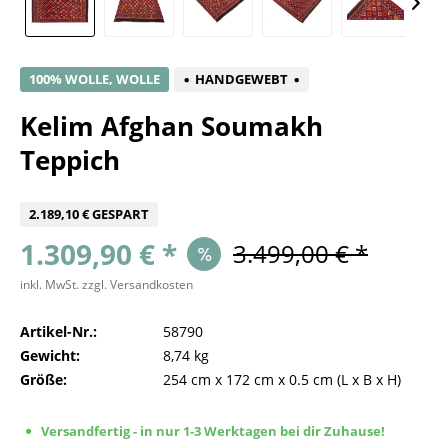
100% WOLLE, WOLLE
HANDGEWEBT
Kelim Afghan Soumakh
Teppich
2.189,10 € GESPART
1.309,90 € *
3.499,00 € *
inkl. MwSt.
zzgl. Versandkosten
Artikel-Nr.:
58790
Gewicht:
8,74 kg
Größe:
254 cm
x
172 cm
x
0.5 cm
(L x B x H)
Versandfertig - in nur 1-3 Werktagen bei dir Zuhause!