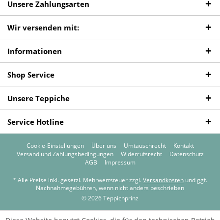
Unsere Zahlungsarten
Wir versenden mit:
Informationen
Shop Service
Unsere Teppiche
Service Hotline
Cookie-Einstellungen
Über uns
Umtauschrecht
Kontakt
Versand und Zahlungsbedingungen
Widerrufsrecht
Datenschutz
AGB
Impressum
* Alle Preise inkl. gesetzl. Mehrwertsteuer zzgl.
Versandkosten
und ggf.
Nachnahmegebühren, wenn nicht anders beschrieben
© 2026 Teppichprinz