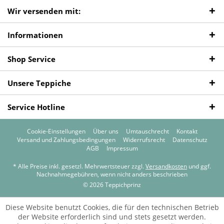
Wir versenden mit:
Informationen
Shop Service
Unsere Teppiche
Service Hotline
Cookie-Einstellungen
Über uns
Umtauschrecht
Kontakt
Versand und Zahlungsbedingungen
Widerrufsrecht
Datenschutz
AGB
Impressum
* Alle Preise inkl. gesetzl. Mehrwertsteuer zzgl.
Versandkosten
und ggf.
Nachnahmegebühren, wenn nicht anders beschrieben
© 2026 Teppichprinz
Diese Website benutzt Cookies, die für den technischen Betrieb
der Website erforderlich sind und stets gesetzt werden.