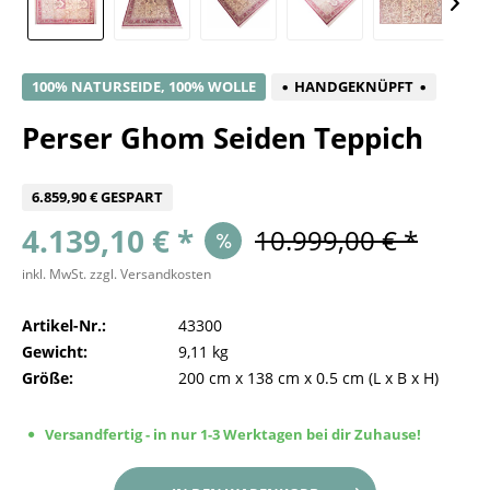
100% NATURSEIDE, 100% WOLLE
HANDGEKNÜPFT
Perser Ghom Seiden Teppich
6.859,90 € GESPART
4.139,10 € *
10.999,00 € *
inkl. MwSt.
zzgl. Versandkosten
Artikel-Nr.:
43300
Gewicht:
9,11 kg
Größe:
200 cm
x
138 cm
x
0.5 cm
(L x B x H)
Versandfertig - in nur 1-3 Werktagen bei dir Zuhause!