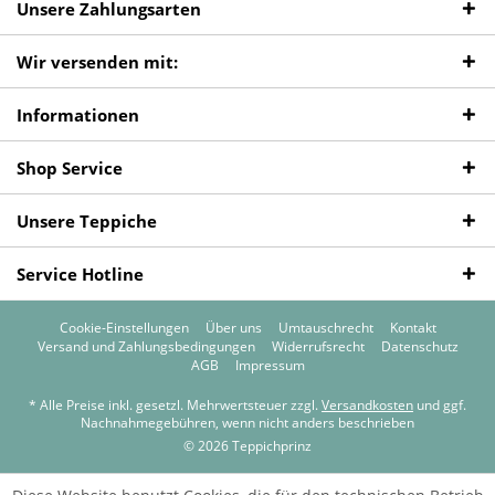
Unsere Zahlungsarten
Wir versenden mit:
Informationen
Shop Service
Unsere Teppiche
Service Hotline
Cookie-Einstellungen
Über uns
Umtauschrecht
Kontakt
Versand und Zahlungsbedingungen
Widerrufsrecht
Datenschutz
AGB
Impressum
* Alle Preise inkl. gesetzl. Mehrwertsteuer zzgl.
Versandkosten
und ggf.
Nachnahmegebühren, wenn nicht anders beschrieben
© 2026 Teppichprinz