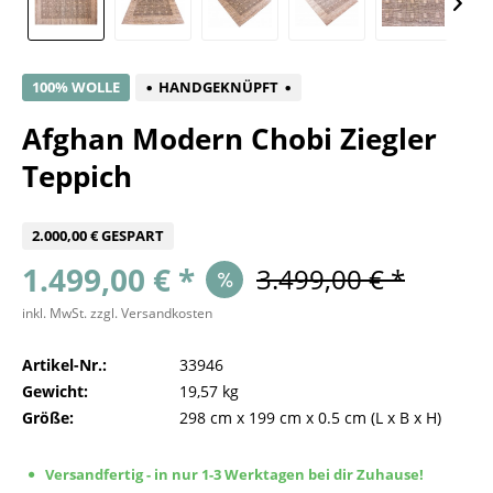
100% WOLLE
HANDGEKNÜPFT
Afghan Modern Chobi Ziegler
Teppich
2.000,00 € GESPART
1.499,00 € *
3.499,00 € *
inkl. MwSt.
zzgl. Versandkosten
Artikel-Nr.:
33946
Gewicht:
19,57 kg
Größe:
298 cm
x
199 cm
x
0.5 cm
(L x B x H)
Versandfertig - in nur 1-3 Werktagen bei dir Zuhause!