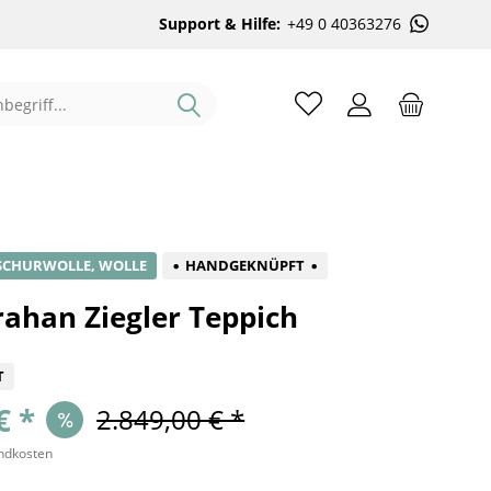
Support & Hilfe:
+49 0 40363276
%
SCHURWOLLE, WOLLE
HANDGEKNÜPFT
rahan Ziegler Teppich
T
€ *
2.849,00 € *
andkosten