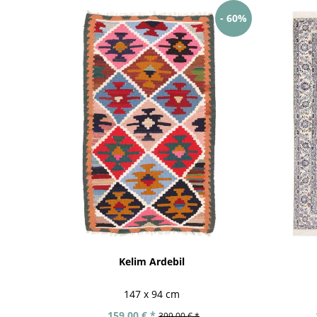
- 60%
Kelim Ardebil
147 x 94 cm
159,00 € *
399,00 € *