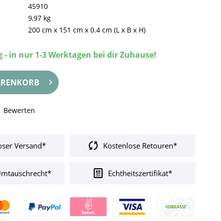
45910
9,97 kg
200 cm
x
151 cm
x
0.4 cm
(L x B x H)
 - in nur 1-3 Werktagen bei dir Zuhause!
RENKORB
Bewerten
oser Versand*
Kostenlose Retouren*
Umtauschrecht*
Echtheitszertifikat*