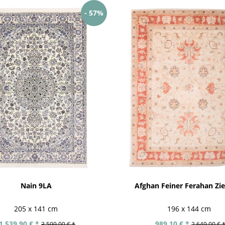
- 57%
Nain 9LA
Afghan Feiner Ferahan Zieg
205 x 141 cm
196 x 144 cm
1.539,90 € *
989,10 € *
3.599,00 € *
2.649,00 € 