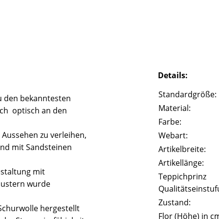
Details:
Standardgröße:
u den bekanntesten
Material:
ich optisch an den
Farbe:
 Aussehen zu verleihen,
Webart:
und mit Sandsteinen
Artikelbreite:
Artikellänge:
staltung mit
Teppichprinz
Mustern wurde
Qualitätseinstuf
Zustand:
churwolle hergestellt
Flor (Höhe) in c