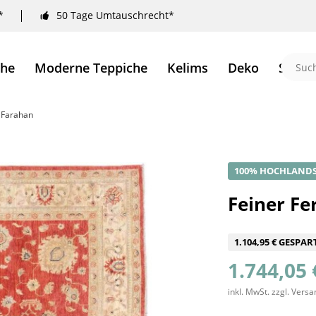
*
50 Tage Umtauschrecht*
che
Moderne Teppiche
Kelims
Deko
Sale 
r Farahan
100% HOCHLAND
Feiner Fe
1.104,95 € GESPAR
1.744,05 
inkl. MwSt.
zzgl. Vers