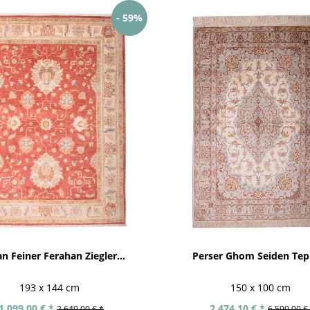
- 59%
n Feiner Ferahan Ziegler...
Perser Ghom Seiden Tep
193 x 144 cm
150 x 100 cm
1.099,00 € *
2.474,10 € *
2.649,00 € *
6.599,00 €