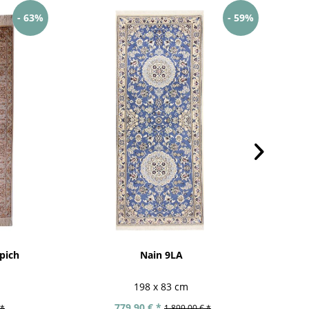
- 63%
- 59%
pich
Nain 9LA
198 x 83 cm
779,90 € *
 *
1.899,00 € *