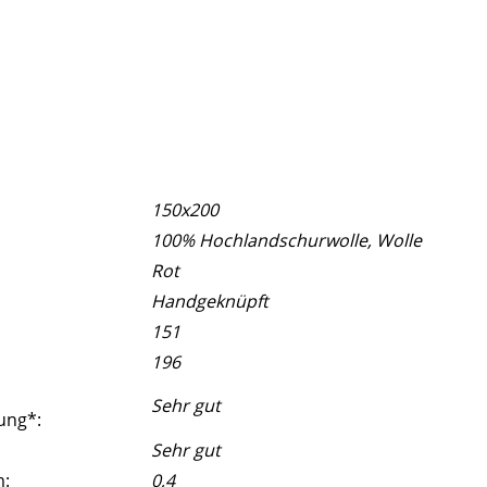
150x200
100% Hochlandschurwolle, Wolle
Rot
Handgeknüpft
151
196
Sehr gut
ung*:
Sehr gut
m:
0,4