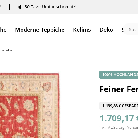
*
50 Tage Umtauschrecht*
che
Moderne Teppiche
Kelims
Deko
Sale 
r Farahan
100% HOCHLAND
Feiner Fe
1.139,83 € GESPAR
1.709,17 
inkl. MwSt.
zzgl. Vers