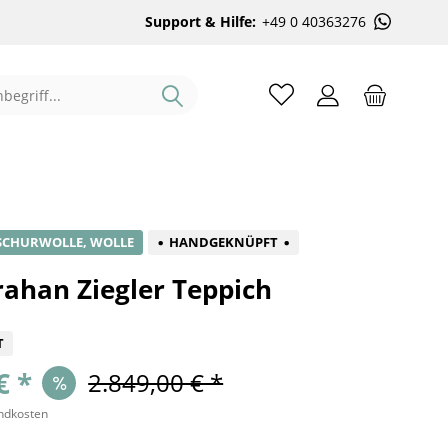
Support & Hilfe:
+49 0 40363276
%
SCHURWOLLE, WOLLE
HANDGEKNÜPFT
rahan Ziegler Teppich
T
€ *
2.849,00 € *
andkosten