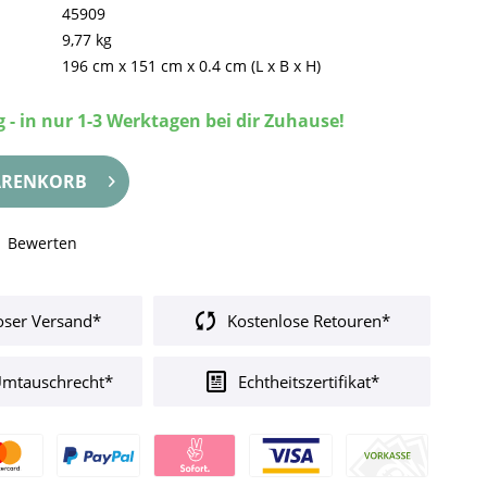
45909
9,77 kg
196 cm
x
151 cm
x
0.4 cm
(L x B x H)
 - in nur 1-3 Werktagen bei dir Zuhause!
RENKORB
Bewerten
oser Versand*
Kostenlose Retouren*
Umtauschrecht*
Echtheitszertifikat*