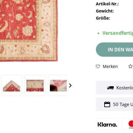
Artikel-Nr.:
Gewicht:
Größe:
Versandfertig
IN DEN
WA
Merken
Kostenl
50 Tage 