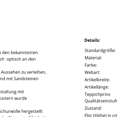
Details:
Standardgröße:
u den bekanntesten
Material:
ich optisch an den
Farbe:
 Aussehen zu verleihen,
Webart:
und mit Sandsteinen
Artikelbreite:
Artikellänge:
staltung mit
Teppichprinz
Mustern wurde
Qualitätseinstuf
Zustand:
churwolle hergestellt
Flor (Höhe) in c