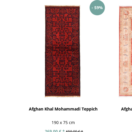
- 59%
Afghan Khal Mohammadi Teppich
Afgha
190 x 75 cm
269,00 € *
659,00 € *