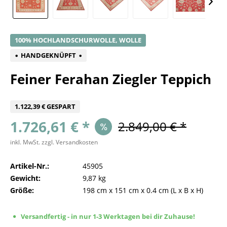
100% HOCHLANDSCHURWOLLE, WOLLE
HANDGEKNÜPFT
Feiner Ferahan Ziegler Teppich
1.122,39 € GESPART
1.726,61 € *
2.849,00 € *
inkl. MwSt.
zzgl. Versandkosten
Artikel-Nr.:
45905
Gewicht:
9,87 kg
Größe:
198 cm
x
151 cm
x
0.4 cm
(L x B x H)
Versandfertig - in nur 1-3 Werktagen bei dir Zuhause!