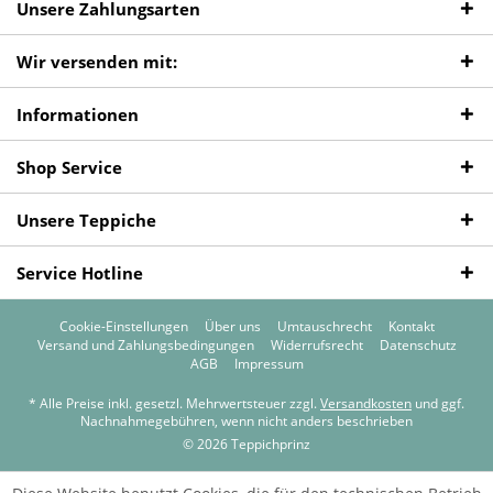
Unsere Zahlungsarten
Wir versenden mit:
Informationen
Shop Service
Unsere Teppiche
Service Hotline
Cookie-Einstellungen
Über uns
Umtauschrecht
Kontakt
Versand und Zahlungsbedingungen
Widerrufsrecht
Datenschutz
AGB
Impressum
* Alle Preise inkl. gesetzl. Mehrwertsteuer zzgl.
Versandkosten
und ggf.
Nachnahmegebühren, wenn nicht anders beschrieben
© 2026 Teppichprinz