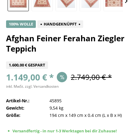
100% WOLLE
HANDGEKNÜPFT
Afghan Feiner Ferahan Ziegler
Teppich
1.600,00 € GESPART
1.149,00 € *
2.749,00 € *
inkl. MwSt.
zzgl. Versandkosten
Artikel-Nr.:
45895
Gewicht:
9,54 kg
Größe:
194 cm
x
149 cm
x
0.4 cm
(L x B x H)
Versandfertig - in nur 1-3 Werktagen bei dir Zuhause!