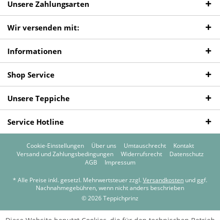
Unsere Zahlungsarten
Wir versenden mit:
Informationen
Shop Service
Unsere Teppiche
Service Hotline
Cookie-Einstellungen
Über uns
Umtauschrecht
Kontakt
Versand und Zahlungsbedingungen
Widerrufsrecht
Datenschutz
AGB
Impressum
* Alle Preise inkl. gesetzl. Mehrwertsteuer zzgl.
Versandkosten
und ggf.
Nachnahmegebühren, wenn nicht anders beschrieben
© 2026 Teppichprinz