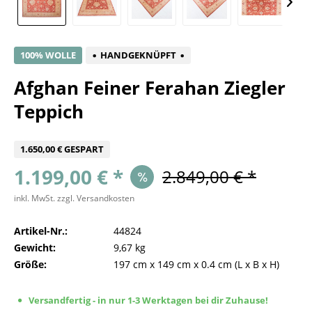
100% WOLLE
HANDGEKNÜPFT
Afghan Feiner Ferahan Ziegler
Teppich
1.650,00 € GESPART
1.199,00 € *
2.849,00 € *
inkl. MwSt.
zzgl. Versandkosten
Artikel-Nr.:
44824
Gewicht:
9,67 kg
Größe:
197 cm
x
149 cm
x
0.4 cm
(L x B x H)
Versandfertig - in nur 1-3 Werktagen bei dir Zuhause!