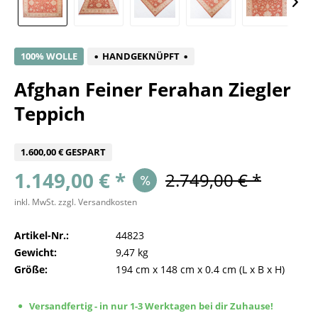
100% WOLLE
HANDGEKNÜPFT
Afghan Feiner Ferahan Ziegler
Teppich
1.600,00 € GESPART
1.149,00 € *
2.749,00 € *
inkl. MwSt.
zzgl. Versandkosten
Artikel-Nr.:
44823
Gewicht:
9,47 kg
Größe:
194 cm
x
148 cm
x
0.4 cm
(L x B x H)
Versandfertig - in nur 1-3 Werktagen bei dir Zuhause!