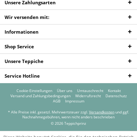
Unsere Zahlungsarten
Wir versenden mit:
Informationen
Shop Service
Unsere Teppiche
Service Hotline
Cookie-Einstellungen
Über uns
Umtauschrecht
Kontakt
Versand und Zahlungsbedingungen
Widerrufsrecht
Datenschutz
AGB
Impressum
* Alle Preise inkl. gesetzl. Mehrwertsteuer zzgl.
Versandkosten
und ggf.
Nachnahmegebühren, wenn nicht anders beschrieben
© 2026 Teppichprinz