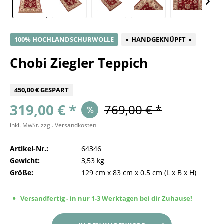
100% HOCHLANDSCHURWOLLE
HANDGEKNÜPFT
Chobi Ziegler Teppich
450,00 € GESPART
319,00 € *
769,00 € *
inkl. MwSt.
zzgl. Versandkosten
Artikel-Nr.:
64346
Gewicht:
3,53 kg
Größe:
129 cm
x
83 cm
x
0.5 cm
(L x B x H)
Versandfertig - in nur 1-3 Werktagen bei dir Zuhause!