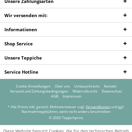
Unsere Zahlungsarten
Wir versenden mit:
Informationen
Shop Service
Unsere Teppiche
Service Hotline
Cookie-Einstellungen
Über uns
Umtauschrecht
Kontakt
Versand und Zahlungsbedingungen
Widerrufsrecht
Datenschutz
AGB
Impressum
* Alle Preise inkl. gesetzl. Mehrwertsteuer zzgl.
Versandkosten
und ggf.
Nachnahmegebühren, wenn nicht anders beschrieben
© 2026 Teppichprinz
Diese Website benutzt Cookies, die für den technischen Betrieb