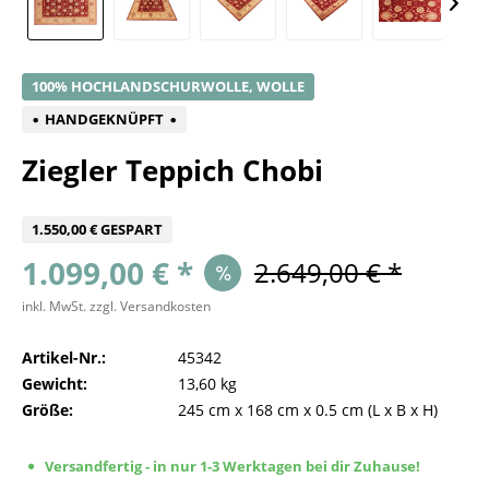
100% HOCHLANDSCHURWOLLE, WOLLE
HANDGEKNÜPFT
Ziegler Teppich Chobi
1.550,00 € GESPART
1.099,00 € *
2.649,00 € *
inkl. MwSt.
zzgl. Versandkosten
Artikel-Nr.:
45342
Gewicht:
13,60 kg
Größe:
245 cm
x
168 cm
x
0.5 cm
(L x B x H)
Versandfertig - in nur 1-3 Werktagen bei dir Zuhause!