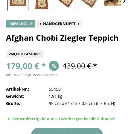
100% WOLLE
HANDGEKNÜPFT
Afghan Chobi Ziegler Teppich
260,00 € GESPART
179,00 € *
439,00 € *
inkl. MwSt.
zzgl. Versandkosten
Artikel-Nr.:
55450
Gewicht:
1,91 kg
Größe:
95 cm
x
61 cm
x
0.5 cm
(L x B x H)
Versandfertig - in nur 1-3 Werktagen bei dir Zuhause!