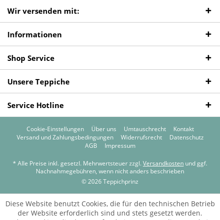
Wir versenden mit:
Informationen
Shop Service
Unsere Teppiche
Service Hotline
Cookie-Einstellungen
Über uns
Umtauschrecht
Kontakt
Versand und Zahlungsbedingungen
Widerrufsrecht
Datenschutz
AGB
Impressum
* Alle Preise inkl. gesetzl. Mehrwertsteuer zzgl.
Versandkosten
und ggf.
Nachnahmegebühren, wenn nicht anders beschrieben
© 2026 Teppichprinz
Diese Website benutzt Cookies, die für den technischen Betrieb
der Website erforderlich sind und stets gesetzt werden.