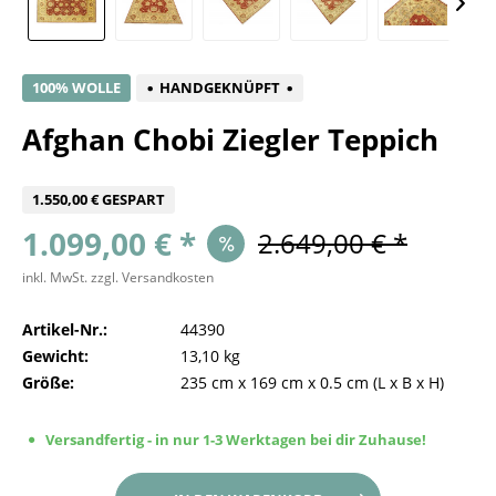
100% WOLLE
HANDGEKNÜPFT
Afghan Chobi Ziegler Teppich
1.550,00 € GESPART
1.099,00 € *
2.649,00 € *
inkl. MwSt.
zzgl. Versandkosten
Artikel-Nr.:
44390
Gewicht:
13,10 kg
Größe:
235 cm
x
169 cm
x
0.5 cm
(L x B x H)
Versandfertig - in nur 1-3 Werktagen bei dir Zuhause!