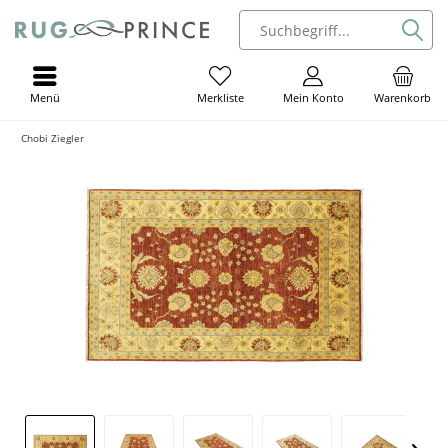
Menü
Mein Konto
Warenkorb
Merkliste
Chobi Ziegler