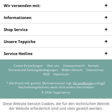
Wir versenden mit:
Informationen
Shop Service
Unsere Teppiche
Service Hotline
Cookie-Einstellungen
Über uns
Umtauschrecht
Kontakt
Versand und Zahlungsbedingungen
Widerrufsrecht
Datenschutz
AGB
Impressum
* Alle Preise inkl. gesetzl. Mehrwertsteuer zzgl.
Versandkosten
und ggf.
Nachnahmegebühren, wenn nicht anders beschrieben
© 2026 Teppichprinz
Diese Website benutzt Cookies, die für den technischen Betrieb
der Website erforderlich sind und stets gesetzt werden.