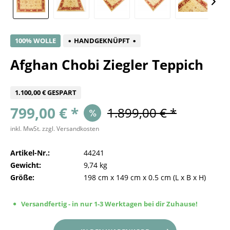
100% WOLLE
HANDGEKNÜPFT
Afghan Chobi Ziegler Teppich
1.100,00 € GESPART
799,00 € *
1.899,00 € *
inkl. MwSt.
zzgl. Versandkosten
Artikel-Nr.:
44241
Gewicht:
9,74 kg
Größe:
198 cm
x
149 cm
x
0.5 cm
(L x B x H)
Versandfertig - in nur 1-3 Werktagen bei dir Zuhause!