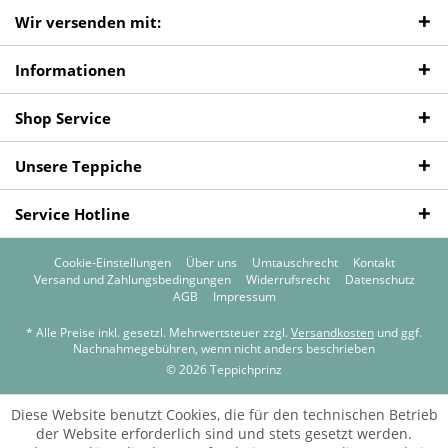
Wir versenden mit:
Informationen
Shop Service
Unsere Teppiche
Service Hotline
Cookie-Einstellungen
Über uns
Umtauschrecht
Kontakt
Versand und Zahlungsbedingungen
Widerrufsrecht
Datenschutz
AGB
Impressum
* Alle Preise inkl. gesetzl. Mehrwertsteuer zzgl.
Versandkosten
und ggf.
Nachnahmegebühren, wenn nicht anders beschrieben
© 2026 Teppichprinz
Diese Website benutzt Cookies, die für den technischen Betrieb
der Website erforderlich sind und stets gesetzt werden.