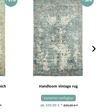
- 61%
- 58%
pich
Handloom vintage rug
Varianten verfügbar
ab 349,00 € *
 *
839,00 € *