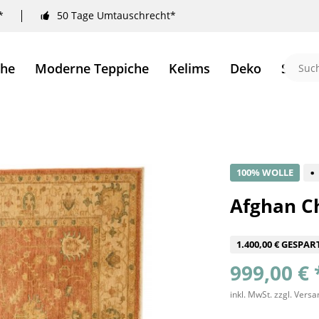
*
50 Tage Umtauschrecht*
che
Moderne Teppiche
Kelims
Deko
Sale 
100% WOLLE
Afghan Ch
1.400,00 € GESPAR
999,00 € 
inkl. MwSt.
zzgl. Vers