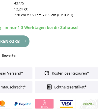
43775
12,24 kg
220 cm
x
169 cm
x
0.5 cm
(L x B x H)
 - in nur 1-3 Werktagen bei dir Zuhause!
RENKORB
Bewerten
oser Versand*
Kostenlose Retouren*
Umtauschrecht*
Echtheitszertifikat*