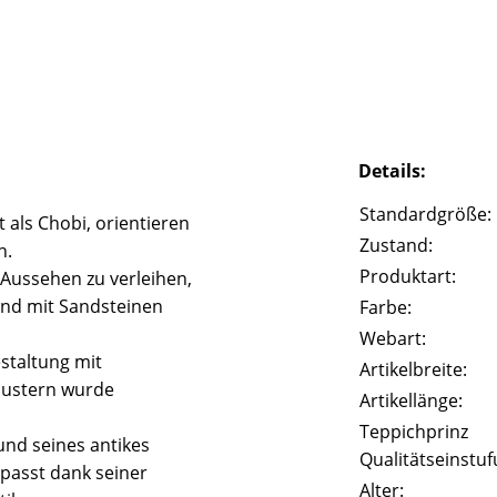
Details:
Standardgröße:
 als Chobi, orientieren
Zustand:
n.
Produktart:
 Aussehen zu verleihen,
und mit Sandsteinen
Farbe:
Webart:
staltung mit
Artikelbreite:
Mustern wurde
Artikellänge:
Teppichprinz
und seines antikes
Qualitätseinstuf
passt dank seiner
Alter: