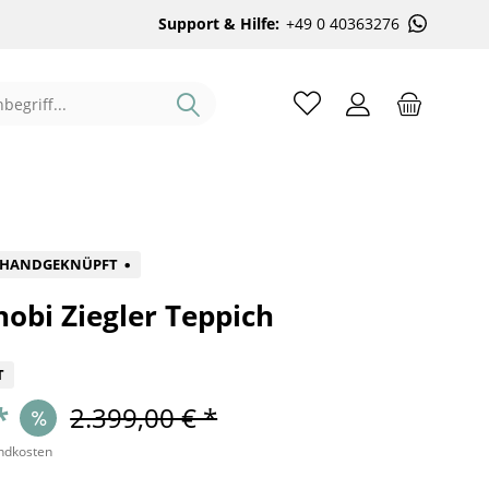
Support & Hilfe:
+49 0 40363276
%
HANDGEKNÜPFT
obi Ziegler Teppich
T
*
2.399,00 € *
andkosten