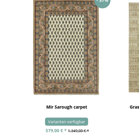
- 57%
Mir Sarough carpet
Gra
Varianten verfügbar
579,00 € *
1.349,00 € *