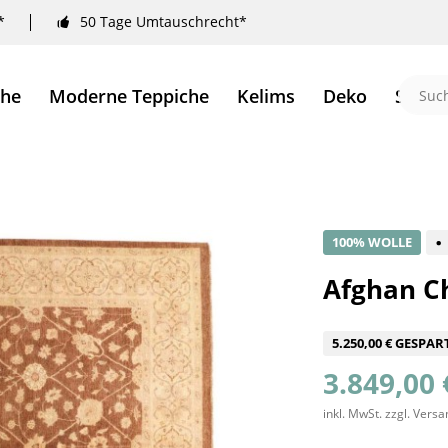
*
50 Tage Umtauschrecht*
che
Moderne Teppiche
Kelims
Deko
Sale 
100% WOLLE
Afghan Ch
5.250,00 € GESPAR
3.849,00 
inkl. MwSt.
zzgl. Vers