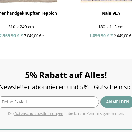
er handgeknüpfter Teppich
Nain 9LA
310 x 249 cm
180 x 115 cm
2.969,90 € *
1.099,90 € *
7.049,00 € *
2.649,00 €
5% Rabatt auf Alles!
 Newsletter abonnieren und 5% - Gutschein si
ANMELDEN
Die
Datenschutzbestimmungen
habe ich zur Kenntnis genommen.