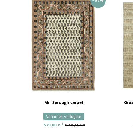
- 57%
Mir Sarough carpet
Gra
Varianten verfügbar
579,00 € *
1.349,00 € *