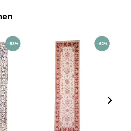
hen
- 58%
- 62%