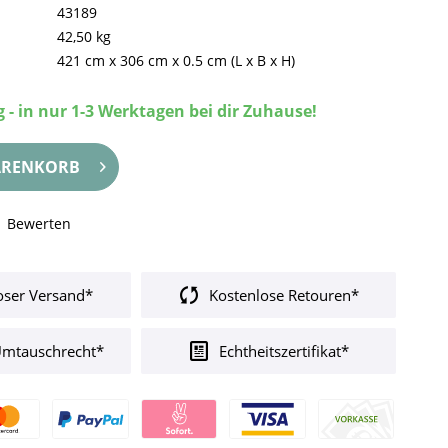
43189
42,50 kg
421 cm
x
306 cm
x
0.5 cm
(L x B x H)
 - in nur 1-3 Werktagen bei dir Zuhause!
RENKORB
Bewerten
oser Versand*
Kostenlose Retouren*
Umtauschrecht*
Echtheitszertifikat*