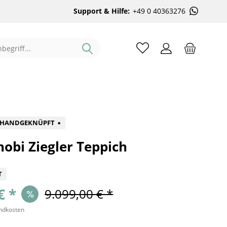
Support & Hilfe:
+49 0 40363276
%
HANDGEKNÜPFT
obi Ziegler Teppich
T
€ *
9.099,00 € *
andkosten