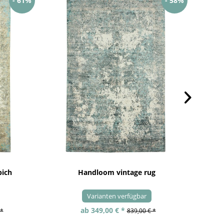
- 61%
- 58%
pich
Handloom vintage rug
Varianten verfügbar
ab 349,00 € *
 *
839,00 € *