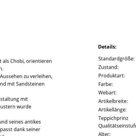
Details:
Standardgröße:
 als Chobi, orientieren
Zustand:
n.
Produktart:
 Aussehen zu verleihen,
und mit Sandsteinen
Farbe:
Webart:
staltung mit
Artikelbreite:
Mustern wurde
Artikellänge:
Teppichprinz
und seines antikes
Qualitätseinstuf
passt dank seiner
Alter: