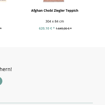
Afghan Chobi Ziegler Teppich
Af
304 x 84 cm
620,10 € *
 *
1.649,00 € *
chern!