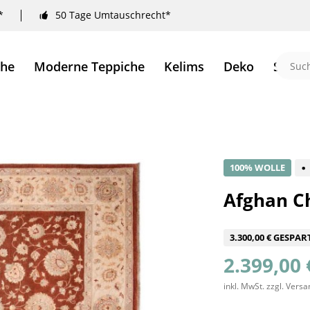
*
50 Tage Umtauschrecht*
che
Moderne Teppiche
Kelims
Deko
Sale 
100% WOLLE
Afghan Ch
3.300,00 € GESPAR
2.399,00 
inkl. MwSt.
zzgl. Vers