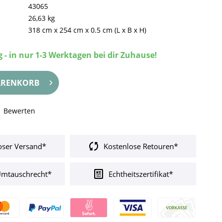
43065
26,63 kg
318 cm
x
254 cm
x
0.5 cm
(L x B x H)
 - in nur 1-3 Werktagen bei dir Zuhause!
RENKORB
Bewerten
oser Versand*
Kostenlose Retouren*
Umtauschrecht*
Echtheitszertifikat*