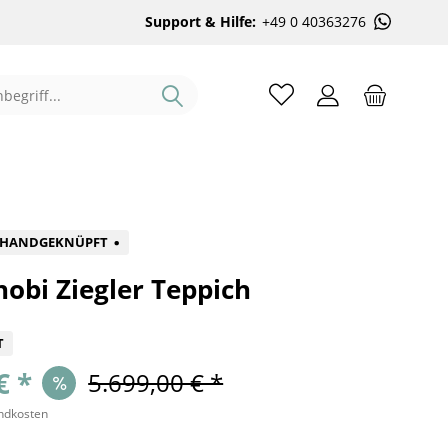
Support & Hilfe:
+49 0 40363276
%
HANDGEKNÜPFT
obi Ziegler Teppich
T
€ *
5.699,00 € *
andkosten