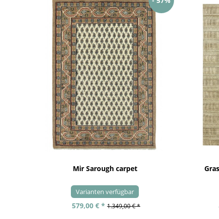
- 57%
Mir Sarough carpet
Gra
Varianten verfügbar
579,00 € *
1.349,00 € *