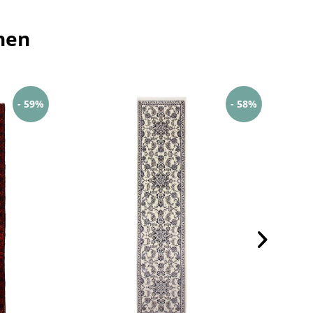
hen
- 59%
- 58%