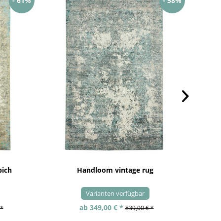
- 61%
- 58%
pich
Handloom vintage rug
Varianten verfügbar
ab 349,00 € *
 *
839,00 € *