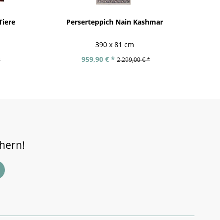
Tiere
Perserteppich Nain Kashmar
390 x 81 cm
959,90 € *
*
2.299,00 € *
chern!