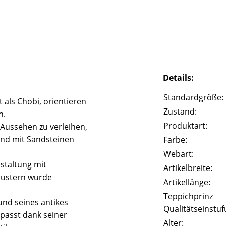
Details:
Standardgröße:
 als Chobi, orientieren
Zustand:
n.
Produktart:
 Aussehen zu verleihen,
und mit Sandsteinen
Farbe:
Webart:
staltung mit
Artikelbreite:
Mustern wurde
Artikellänge:
Teppichprinz
und seines antikes
Qualitätseinstuf
passt dank seiner
Alter: