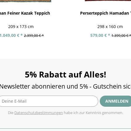
han Feiner Kazak Teppich
Perserteppich Hamadan 
209 x 173 cm
298 x 160 cm
1.049,00 € *
579,00 € *
2.399,00 € *
1.399,00 € 
5% Rabatt auf Alles!
 Newsletter abonnieren und 5% - Gutschein si
ANMELDEN
Die
Datenschutzbestimmungen
habe ich zur Kenntnis genommen.