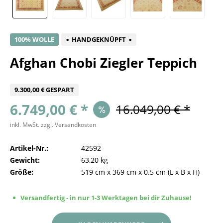
100% WOLLE
HANDGEKNÜPFT
Afghan Chobi Ziegler Teppich
9.300,00 € GESPART
6.749,00 € *
16.049,00 € *
inkl. MwSt.
zzgl. Versandkosten
Artikel-Nr.:
42592
Gewicht:
63,20 kg
Größe:
519 cm
x
369 cm
x
0.5 cm
(L x B x H)
Versandfertig - in nur 1-3 Werktagen bei dir Zuhause!