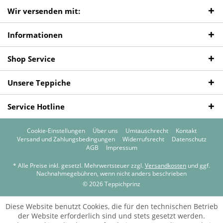
Wir versenden mit:
Informationen
Shop Service
Unsere Teppiche
Service Hotline
Cookie-Einstellungen
Über uns
Umtauschrecht
Kontakt
Versand und Zahlungsbedingungen
Widerrufsrecht
Datenschutz
AGB
Impressum
* Alle Preise inkl. gesetzl. Mehrwertsteuer zzgl.
Versandkosten
und ggf.
Nachnahmegebühren, wenn nicht anders beschrieben
© 2026 Teppichprinz
Diese Website benutzt Cookies, die für den technischen Betrieb
der Website erforderlich sind und stets gesetzt werden.