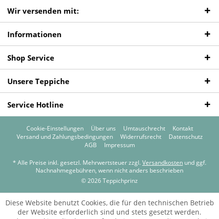
Wir versenden mit:
Informationen
Shop Service
Unsere Teppiche
Service Hotline
Cookie-Einstellungen
Über uns
Umtauschrecht
Kontakt
Versand und Zahlungsbedingungen
Widerrufsrecht
Datenschutz
AGB
Impressum
* Alle Preise inkl. gesetzl. Mehrwertsteuer zzgl.
Versandkosten
und ggf.
Nachnahmegebühren, wenn nicht anders beschrieben
© 2026 Teppichprinz
Diese Website benutzt Cookies, die für den technischen Betrieb
der Website erforderlich sind und stets gesetzt werden.