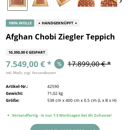
100% WOLLE
HANDGEKNÜPFT
Afghan Chobi Ziegler Teppich
10.350,00 € GESPART
7.549,00 € *
17.899,00 € *
inkl. MwSt.
zzgl. Versandkosten
Artikel-Nr.:
42590
Gewicht:
71,02 kg
Größe:
538 cm
x
400 cm
x
0.5 cm
(L x B x H)
Versandfertig - in nur 1-3 Werktagen bei dir Zuhause!