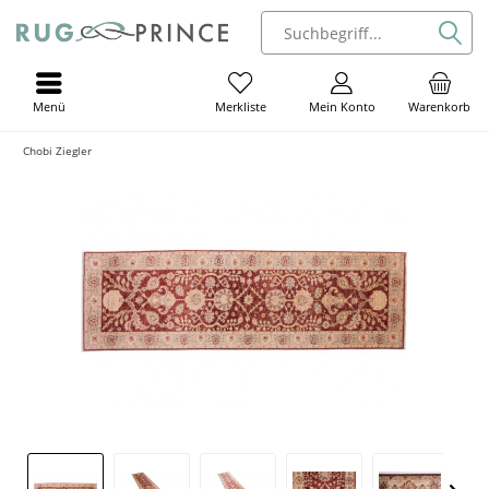
Menü
Mein Konto
Warenkorb
Merkliste
Chobi Ziegler