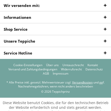
Wir versenden mit:
Informationen
Shop Service
Unsere Teppiche
Service Hotline
Cookie-Einstellungen
Über uns
Umtauschrecht
Kontakt
Versand und Zahlungsbedingungen
Widerrufsrecht
Datenschutz
AGB
Impressum
* Alle Preise inkl. gesetzl. Mehrwertsteuer zzgl.
Versandkosten
und ggf.
Nachnahmegebühren, wenn nicht anders beschrieben
© 2026 Teppichprinz
Diese Website benutzt Cookies, die für den technischen Betrieb
der Website erforderlich sind und stets gesetzt werden.