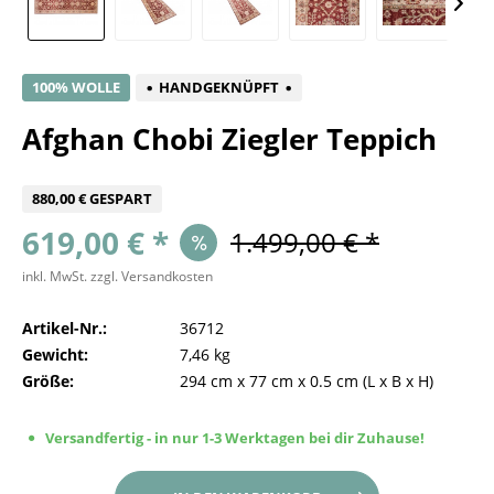
100% WOLLE
HANDGEKNÜPFT
Afghan Chobi Ziegler Teppich
880,00 € GESPART
619,00 € *
1.499,00 € *
inkl. MwSt.
zzgl. Versandkosten
Artikel-Nr.:
36712
Gewicht:
7,46 kg
Größe:
294 cm
x
77 cm
x
0.5 cm
(L x B x H)
Versandfertig - in nur 1-3 Werktagen bei dir Zuhause!