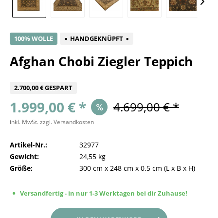
100% WOLLE
HANDGEKNÜPFT
Afghan Chobi Ziegler Teppich
2.700,00 € GESPART
1.999,00 € *
4.699,00 € *
inkl. MwSt.
zzgl. Versandkosten
Artikel-Nr.:
32977
Gewicht:
24,55 kg
Größe:
300 cm
x
248 cm
x
0.5 cm
(L x B x H)
Versandfertig - in nur 1-3 Werktagen bei dir Zuhause!