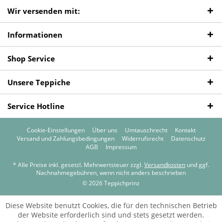
Wir versenden mit:
Informationen
Shop Service
Unsere Teppiche
Service Hotline
Cookie-Einstellungen
Über uns
Umtauschrecht
Kontakt
Versand und Zahlungsbedingungen
Widerrufsrecht
Datenschutz
AGB
Impressum
* Alle Preise inkl. gesetzl. Mehrwertsteuer zzgl.
Versandkosten
und ggf.
Nachnahmegebühren, wenn nicht anders beschrieben
© 2026 Teppichprinz
Diese Website benutzt Cookies, die für den technischen Betrieb
der Website erforderlich sind und stets gesetzt werden.