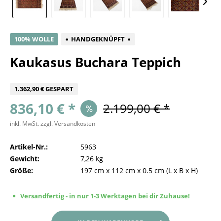
100% WOLLE
HANDGEKNÜPFT
Kaukasus Buchara Teppich
1.362,90 € GESPART
836,10 € *
2.199,00 € *
inkl. MwSt.
zzgl. Versandkosten
Artikel-Nr.:
5963
Gewicht:
7,26 kg
Größe:
197 cm
x
112 cm
x
0.5 cm
(L x B x H)
Versandfertig - in nur 1-3 Werktagen bei dir Zuhause!