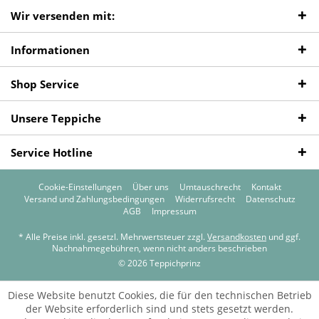
Wir versenden mit:
Informationen
Shop Service
Unsere Teppiche
Service Hotline
Cookie-Einstellungen
Über uns
Umtauschrecht
Kontakt
Versand und Zahlungsbedingungen
Widerrufsrecht
Datenschutz
AGB
Impressum
* Alle Preise inkl. gesetzl. Mehrwertsteuer zzgl.
Versandkosten
und ggf.
Nachnahmegebühren, wenn nicht anders beschrieben
© 2026 Teppichprinz
Diese Website benutzt Cookies, die für den technischen Betrieb
der Website erforderlich sind und stets gesetzt werden.