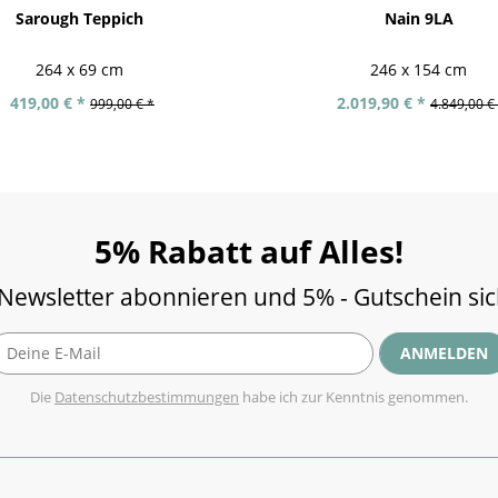
Sarough Teppich
Nain 9LA
264 x 69 cm
246 x 154 cm
419,00 € *
2.019,90 € *
999,00 € *
4.849,00 €
5% Rabatt auf Alles!
 Newsletter abonnieren und 5% - Gutschein si
ANMELDEN
Die
Datenschutzbestimmungen
habe ich zur Kenntnis genommen.