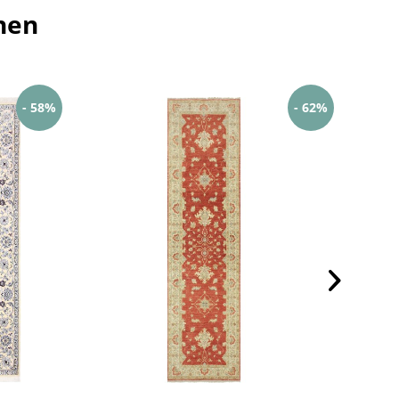
hen
- 58%
- 62%