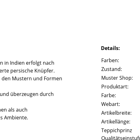
Details:
Farben:
 in Indien erfolgt nach
Zustand:
erte persische Knüpfer.
Muster Shop:
an den Mustern und Formen
Produktart:
t und überzeugen durch
Farbe:
Webart:
nen als auch
Artikelbreite:
es Ambiente.
Artikellänge:
Teppichprinz
Qualitätseinstuf