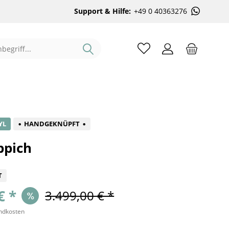
Support & Hilfe:
+49 0 40363276
%
YL
HANDGEKNÜPFT
ppich
T
€ *
3.499,00 € *
andkosten