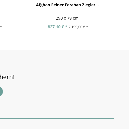
Afghan Feiner Ferahan Ziegler...
Af
290 x 79 cm
827,10 € *
 *
2.199,00 € *
chern!