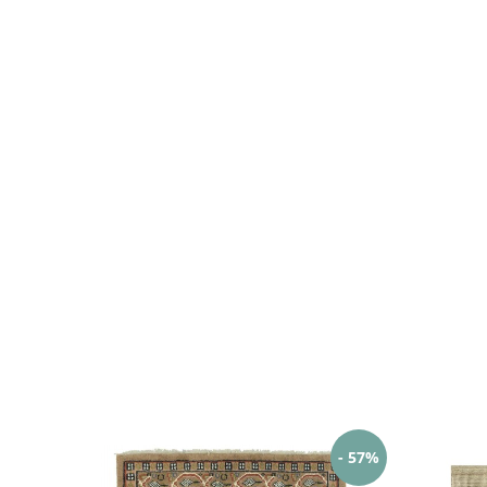
- 57%