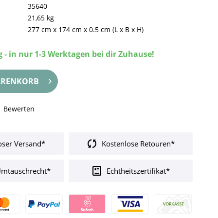
35640
21,65 kg
277 cm
x
174 cm
x
0.5 cm
(L x B x H)
 - in nur 1-3 Werktagen bei dir Zuhause!
RENKORB
Bewerten
oser Versand*
Kostenlose Retouren*
Umtauschrecht*
Echtheitszertifikat*