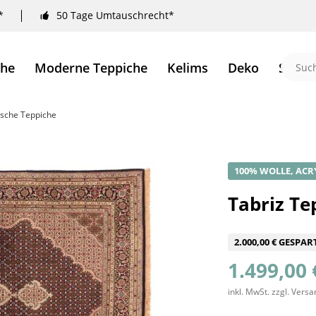
*
50 Tage Umtauschrecht*
che
Moderne Teppiche
Kelims
Deko
Sale 
ische Teppiche
100% WOLLE, ACR
Tabriz Te
2.000,00 € GESPAR
1.499,00 
inkl. MwSt.
zzgl. Vers