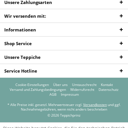
Unsere Zahlungsarten
Wir versenden mit:
Informationen
Shop Service
Unsere Teppiche
Service Hotline
Cookie-Einstellungen
Über uns
Umtauschrecht
Kontakt
Versand und Zahlungsbedingungen
Widerrufsrecht
Datenschutz
AGB
Impressum
* Alle Preise inkl. gesetzl. Mehrwertsteuer zzgl.
Versandkosten
und ggf.
Nachnahmegebühren, wenn nicht anders beschrieben
© 2026 Teppichprinz