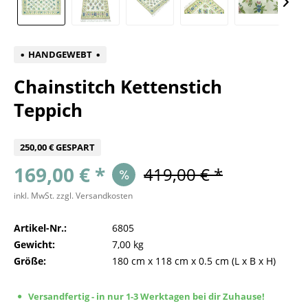
HANDGEWEBT
Chainstitch Kettenstich
Teppich
250,00 € GESPART
169,00 € *
419,00 € *
inkl. MwSt.
zzgl. Versandkosten
Artikel-Nr.:
6805
Gewicht:
7,00 kg
Größe:
180 cm
x
118 cm
x
0.5 cm
(L x B x H)
Versandfertig - in nur 1-3 Werktagen bei dir Zuhause!