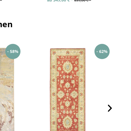
 *
839,00 € *
hen
- 58%
- 62%