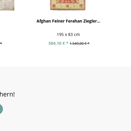
Afghan Feiner Ferahan Ziegler...
195 x 83 cm
584,10 € *
 *
1.549,00 € *
chern!