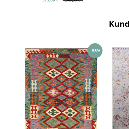
1.349,00 € *
Kund
- 58%