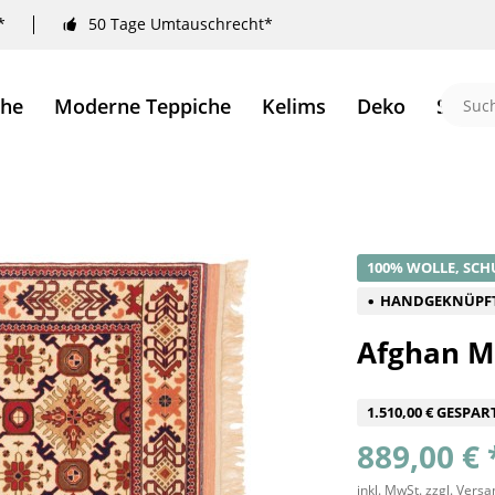
*
50 Tage Umtauschrecht*
che
Moderne Teppiche
Kelims
Deko
Sale 
100% WOLLE, SCH
HANDGEKNÜPF
Afghan M
1.510,00 € GESPAR
889,00 € 
inkl. MwSt.
zzgl. Vers