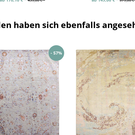
459,00 € *
379,00 €
en haben sich ebenfalls angese
- 57%