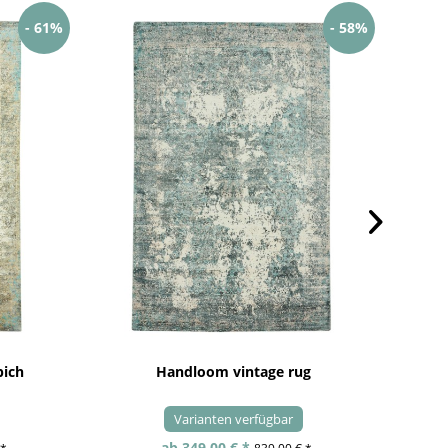
- 61%
- 58%
pich
Handloom vintage rug
Varianten verfügbar
ab 349,00 € *