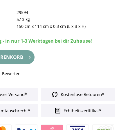
29594
5,13 kg
150 cm
x
114 cm
x
0.3 cm
(L x B x H)
 - in nur 1-3 Werktagen bei dir Zuhause!
RENKORB
Bewerten
oser Versand*
Kostenlose Retouren*
Umtauschrecht*
Echtheitszertifikat*