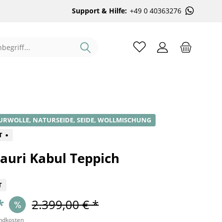
Support & Hilfe:
+49 0 40363276
%
URWOLLE, NATURSEIDE, SEIDE, WOLLMISCHUNG
T
auri Kabul Teppich
T
*
2.399,00 € *
andkosten