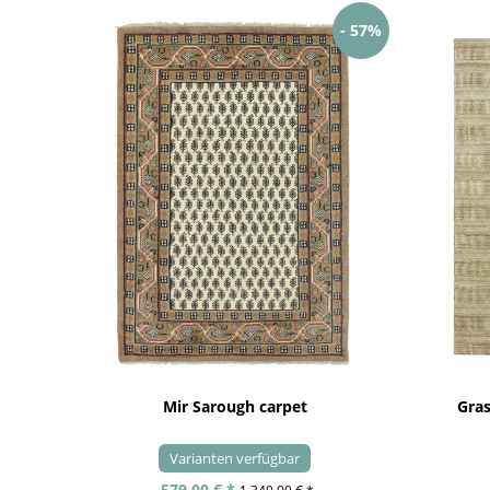
- 57%
Mir Sarough carpet
Gra
Varianten verfügbar
579,00 € *