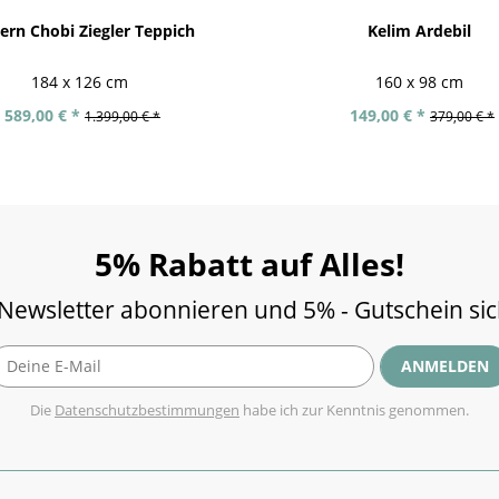
rn Chobi Ziegler Teppich
Kelim Ardebil
184 x 126 cm
160 x 98 cm
589,00 € *
149,00 € *
1.399,00 € *
379,00 € *
5% Rabatt auf Alles!
 Newsletter abonnieren und 5% - Gutschein si
ANMELDEN
Die
Datenschutzbestimmungen
habe ich zur Kenntnis genommen.