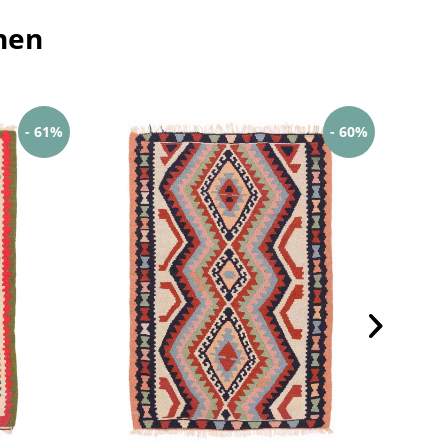
hen
- 61%
- 60%