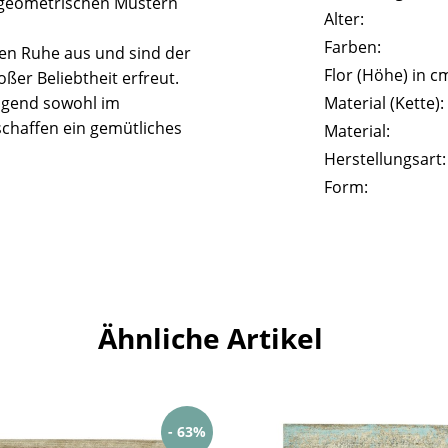
 geometrischen Mustern
Alter:
Farben:
len Ruhe aus und sind der
Flor (Höhe) in c
ßer Beliebtheit erfreut.
agend sowohl im
Material (Kette):
chaffen ein gemütliches
Material:
Herstellungsart:
Form:
Ähnliche Artikel
- 63%