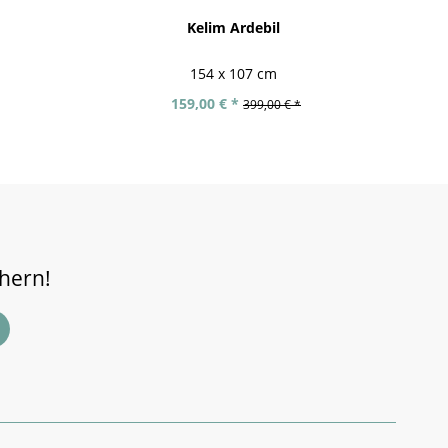
Kelim Ardebil
154 x 107 cm
159,00 € *
399,00 € *
chern!