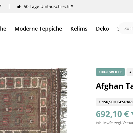
*
50 Tage Umtauschrecht*
che
Moderne Teppiche
Kelims
Deko
Sale 
m
100% WOLLE
Afghan T
1.156,90 € GESPAR
692,10 € 
inkl. MwSt.
zzgl. Vers