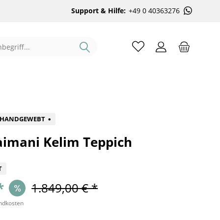
Support & Hilfe:
+49 0 40363276
%
HANDGEWEBT
aimani Kelim Teppich
T
*
1.849,00 € *
andkosten