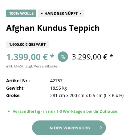
100% WOLLE
HANDGEKNÜPFT
Afghan Kundus Teppich
1.900,00 € GESPART
1.399,00 € *
3.299,00 € *
inkl. MwSt.
zzgl. Versandkosten
Artikel-Nr.:
42757
Gewicht:
18,55 kg
Größe:
281 cm
x
200 cm
x
0.5 cm
(L x B x H)
Versandfertig - in nur 1-3 Werktagen bei dir Zuhause!
IN DEN
WARENKORB